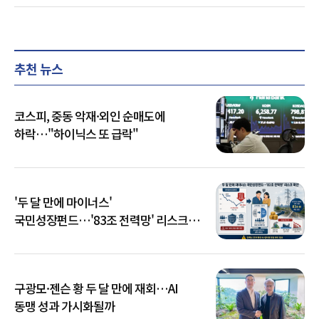
추천 뉴스
코스피, 중동 악재·외인 순매도에
하락…"하이닉스 또 급락"
'두 달 만에 마이너스'
국민성장펀드…'83조 전력망' 리스크
확산
구광모·젠슨 황 두 달 만에 재회…AI
동맹 성과 가시화될까