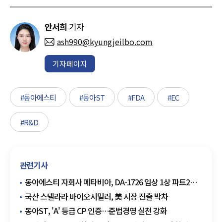
안서희
기자
ash990@kyungjeilbo.com
기자페이지
#동아에스티
#동아ST
#FDA
#EC
#R&D
관련기사
동아에스티 자회사 메타비아, DA-1726 임상 1상 파트2
성공
국산 스텔라라 바이오시밀러, 美 시장 진출 박차
동아ST, 'A' 등급 CP 인증…준법경영 실천 강화