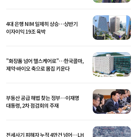
4대 은행 NIM 일제히 상승…상반기
이자이익 19조 육박
"화장품 넘어 헬스케어로"…한국콜마,
제약·바이오 축으로 몸집 키운다
부동산 공급 해법 찾는 정부…이재명
대통령, 2차 점검회의 주재
전세사기 피해자 누적 4만건 넘어…LH