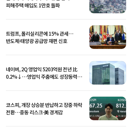
피해주택 매입도 1만호 돌파
트럼프, 폴리실리콘에 15% 관세…
반도체·태양광 공급망 재편 신호
네이버, 2Q 영업익 5203억원 전년 比
0.2%↓…영업익 주춤에도 성장동력
키운다
코스피, 개장 상승분 반납하고 장중 하락
전환…중동 리스크·美 경계감