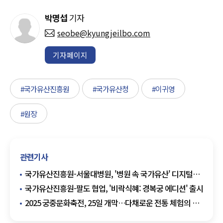
박명섭
기자
seobe@kyungjeilbo.com
기자페이지
#국가유산진흥원
#국가유산청
#이귀영
#원장
관련기사
국가유산진흥원-서울대병원, '병원 속 국가유산' 디지털
향유 위해 맞손
국가유산진흥원-팔도 협업, '비락식혜: 경복궁 에디션' 출시
2025 궁중문화축전, 25일 개막…다채로운 전통 체험의 장
열려