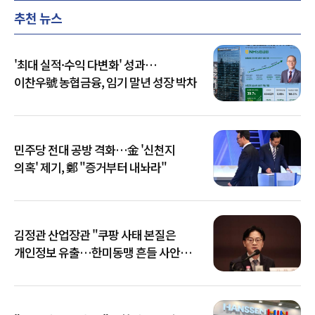
추천 뉴스
'최대 실적·수익 다변화' 성과…
이찬우號 농협금융, 임기 말년 성장 박차
민주당 전대 공방 격화…金 '신천지
의혹' 제기, 鄭 "증거부터 내놔라"
김정관 산업장관 "쿠팡 사태 본질은
개인정보 유출…한미동맹 흔들 사안
아냐"