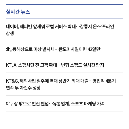
실시간 뉴스
네이버, 해피빈 앞세워 로컬 커머스 확대…강릉서 온·오프라인
상생
北, 동해상으로 미상 발사체…탄도미사일이면 42일만
KT, AI 스팸차단 전 고객 확대…변형 스팸도 실시간 탐지
KT&G, 해외사업 질주에 역대 상반기 최대 매출…영업익 4분기
연속 두 자릿수 성장
야구장 밖으로 번진 팬덤…유통업계, 스포츠 마케팅 가속