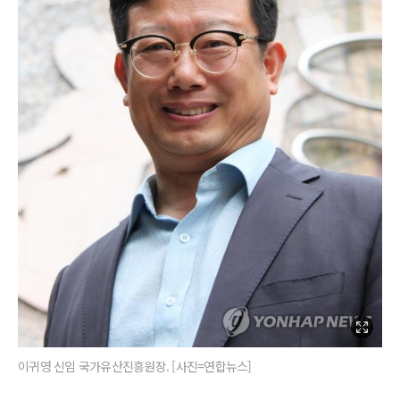
이귀영 신임 국가유산진흥원장. [사진=연합뉴스]