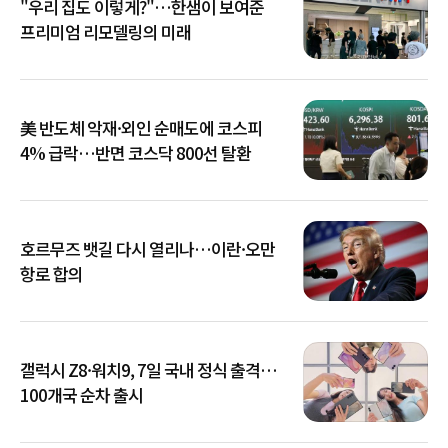
"우리 집도 이렇게?"…한샘이 보여준
프리미엄 리모델링의 미래
美 반도체 악재·외인 순매도에 코스피
4% 급락…반면 코스닥 800선 탈환
호르무즈 뱃길 다시 열리나…이란·오만
항로 합의
갤럭시 Z8·워치9, 7일 국내 정식 출격…
100개국 순차 출시