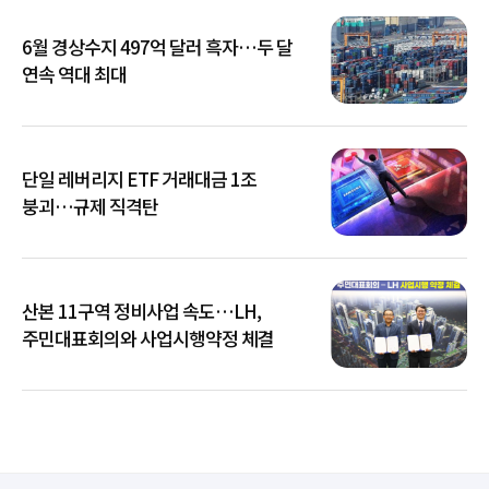
6월 경상수지 497억 달러 흑자…두 달
연속 역대 최대
단일 레버리지 ETF 거래대금 1조
붕괴…규제 직격탄
산본 11구역 정비사업 속도…LH,
주민대표회의와 사업시행약정 체결