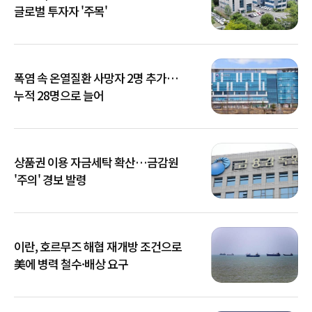
글로벌 투자자 '주목'
폭염 속 온열질환 사망자 2명 추가…
누적 28명으로 늘어
상품권 이용 자금세탁 확산…금감원
'주의' 경보 발령
이란, 호르무즈 해협 재개방 조건으로
美에 병력 철수·배상 요구