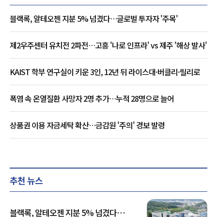
블랙록, 알테오젠 지분 5% 넘겼다…글로벌 투자자 '주목'
제2우주센터 유치전 2파전…고흥 '나로 인프라' vs 제주 '해상 발사'
KAIST 학부 연구실이 키운 3인, 12년 뒤 라이스대·버클리·릴리로
폭염 속 온열질환 사망자 2명 추가…누적 28명으로 늘어
상품권 이용 자금세탁 확산…금감원 '주의' 경보 발령
추천 뉴스
블랙록, 알테오젠 지분 5% 넘겼다…