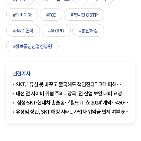
#엔비디아
#FCC
#백악관 OSTP
#R&D 협력
#AI GPU
#통신해킹
#정보통신산업진흥원
관련기사
SKT, "유심 못 바꾸고 출국해도 책임진다" 고객 피해
책임지고 신뢰 회복할 것
대선 전 사이버 위협 주의...당국, 전 산업 보안 대비 요청
삼성·SKT·현대차 총출동…'월드 IT 쇼 2024' 개막…450개
기업 최신 ICT 기술 선보여
유상임 장관, SKT 해킹 사태...가입자 위약금 면제 여부 6월
말 판가름