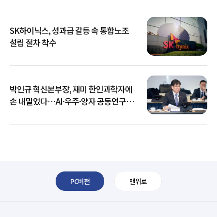
SK하이닉스, 성과급 갈등 속 통합노조
설립 절차 착수
박인규 혁신본부장, 재미 한인과학자에
손 내밀었다…AI·우주·양자 공동연구
확대
PC버전
맨위로