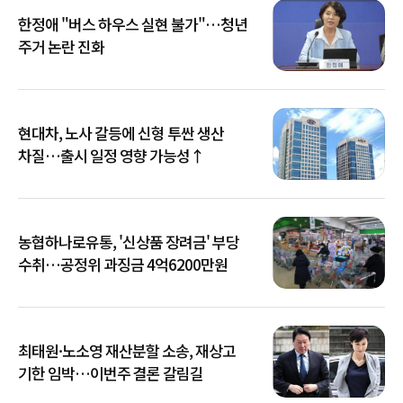
한정애 "버스 하우스 실현 불가"…청년
주거 논란 진화
현대차, 노사 갈등에 신형 투싼 생산
차질…출시 일정 영향 가능성↑
농협하나로유통, '신상품 장려금' 부당
수취…공정위 과징금 4억6200만원
최태원·노소영 재산분할 소송, 재상고
기한 임박…이번주 결론 갈림길