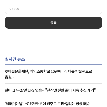
0
/ 300
등록
실시간 뉴스
넷마블문화재단, 게임소통학교 10년째…무대를 박물관으로
옮겼다
한미, 17∼27일 UFS 연습…"전작권 전환 준비 지속 추진 계기"
'택배쉬는날'…CJ·한진·롯데 멈추고 쿠팡·컬리는 정상 배송