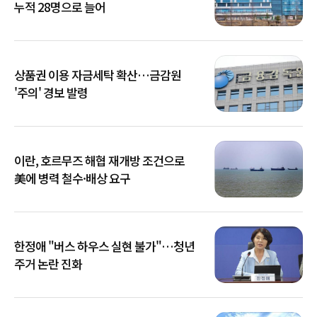
누적 28명으로 늘어
상품권 이용 자금세탁 확산…금감원
'주의' 경보 발령
이란, 호르무즈 해협 재개방 조건으로
美에 병력 철수·배상 요구
한정애 "버스 하우스 실현 불가"…청년
주거 논란 진화