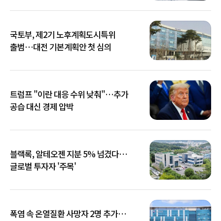
국토부, 제2기 노후계획도시특위
출범…대전 기본계획안 첫 심의
트럼프 "이란 대응 수위 낮춰"…추가
공습 대신 경제 압박
블랙록, 알테오젠 지분 5% 넘겼다…
글로벌 투자자 '주목'
폭염 속 온열질환 사망자 2명 추가…