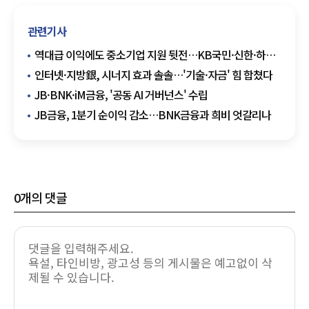
관련기사
역대급 이익에도 중소기업 지원 뒷전…KB국민·신한·하나
·우리銀 '돈벌이만 집중'
인터넷·지방銀, 시너지 효과 솔솔…'기술·자금' 힘 합쳤다
JB·BNK·iM금융, '공동 AI 거버넌스' 수립
JB금융, 1분기 순이익 감소…BNK금융과 희비 엇갈리나
0
개의 댓글