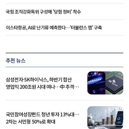
국힘 조직강화특위 구성해 '당협 정비' 착수
이스타항공, AI로 난기류 예측한다…'터뷸런스 맵' 구축
추천 뉴스
삼성전자·SK하이닉스, 하반기 합산
영업익 200조원 시대 여나…中 추격은
부담
국민참여성장펀드 청년 투자 13%대…
2차는 서민형 50%로 확대