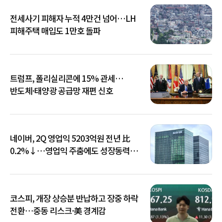
전세사기 피해자 누적 4만건 넘어…LH
피해주택 매입도 1만호 돌파
트럼프, 폴리실리콘에 15% 관세…
반도체·태양광 공급망 재편 신호
네이버, 2Q 영업익 5203억원 전년 比
0.2%↓…영업익 주춤에도 성장동력
키운다
코스피, 개장 상승분 반납하고 장중 하락
전환…중동 리스크·美 경계감