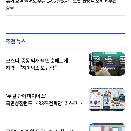
美와 교역 줄어도 수출 14% 늘었다…로봇·관광객 소비 키우는
중국
추천 뉴스
코스피, 중동 악재·외인 순매도에
하락…"하이닉스 또 급락"
'두 달 만에 마이너스'
국민성장펀드…'83조 전력망' 리스크
확산