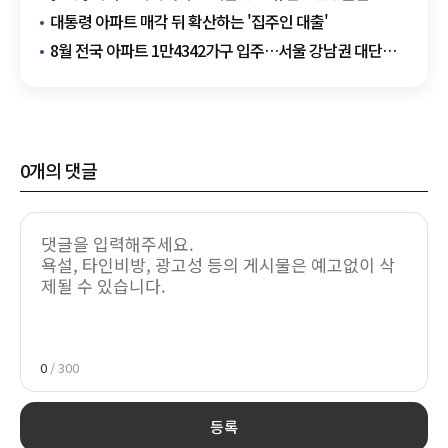
무혈입성 청신호
대통령 아파트 매각 뒤 확산하는 '집주인 대출'
8월 전국 아파트 1만4342가구 입주…서울 강남권 대단지
주목
0
개의 댓글
0
/ 300
등록