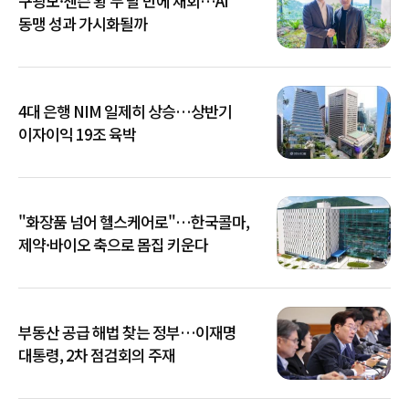
구광모·젠슨 황 두 달 만에 재회…AI
동맹 성과 가시화될까
4대 은행 NIM 일제히 상승…상반기
이자이익 19조 육박
"화장품 넘어 헬스케어로"…한국콜마,
제약·바이오 축으로 몸집 키운다
부동산 공급 해법 찾는 정부…이재명
대통령, 2차 점검회의 주재