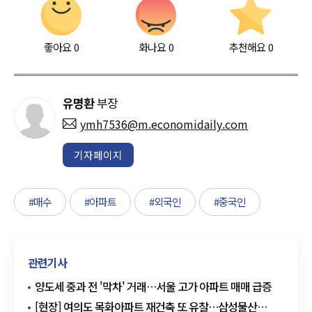
좋아요
0
화나요
0
추천해요
0
유명환
부장
ymh7536@m.economidaily.com
기자페이지
#매수
#아파트
#외국인
#중국인
관련기사
양도세 중과 전 '막차' 거래…서울 고가 아파트 매매 급증
[현장] 여의도 목화아파트 재건축 또 유찰…삼성물산