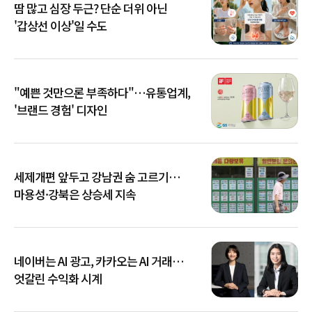
땀 많고 심장 두근? 단순 더위 아닌
'갑상선 이상'일 수도
"예쁜 것만으론 부족하다"…유통업계,
'브랜드 경험' 디자인
세제개편 앞두고 강남권 숨 고르기…
마용성·강북은 상승세 지속
네이버는 AI 광고, 카카오는 AI 거래…
엇갈린 수익화 시계