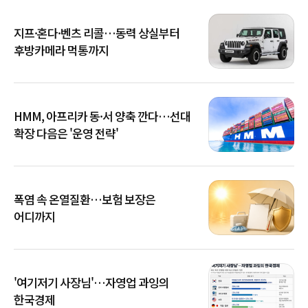
지프·혼다·벤츠 리콜…동력 상실부터
후방카메라 먹통까지
HMM, 아프리카 동·서 양축 깐다…선대
확장 다음은 '운영 전략'
폭염 속 온열질환…보험 보장은
어디까지
'여기저기 사장님'…자영업 과잉의
한국경제