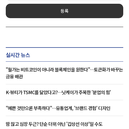
등록
실시간 뉴스
"월가는 비트코인이 아니라 블록체인을 원한다"…토큰화가 바꾸는
금융 배관
K-뷰티가 TSMC를 닮았다고?…닛케이가 주목한 '분업의 힘'
"예쁜 것만으론 부족하다"…유통업계, '브랜드 경험' 디자인
땀 많고 심장 두근? 단순 더위 아닌 '갑상선 이상'일 수도