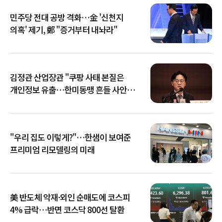
민주당 전대 공방 격화…金 '신천지
의혹' 제기, 鄭 "증거부터 내놔라"
김정관 산업장관 "쿠팡 사태 본질은
개인정보 유출…한미동맹 흔들 사안
아냐"
"우리 집도 이렇게?"…한샘이 보여준
프리미엄 리모델링의 미래
美 반도체 악재·외인 순매도에 코스피
4% 급락…반면 코스닥 800선 탈환