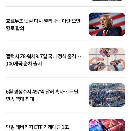
호르무즈 뱃길 다시 열리나…이란·오만
항로 합의
갤럭시 Z8·워치9, 7일 국내 정식 출격…
100개국 순차 출시
6월 경상수지 497억 달러 흑자…두 달
연속 역대 최대
단일 레버리지 ETF 거래대금 1조