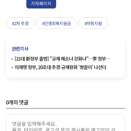
기자페이지
#2차 추경
#민생회복지원금
#차등지원
관련기사
[21대 新정부 출범] "규제 해소냐 강화냐"…李 정부
'유통법·물가안정' 향방은
이재명 정부, 20조대 추경·규제완화 '쌍끌이' 나선다
0
개의 댓글