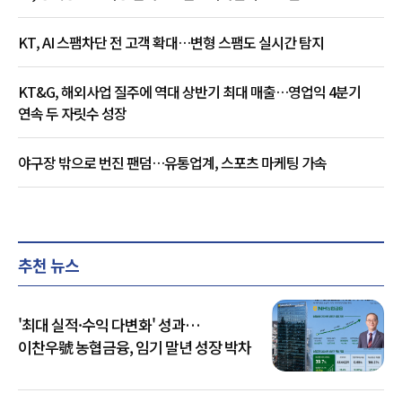
KT, AI 스팸차단 전 고객 확대…변형 스팸도 실시간 탐지
KT&G, 해외사업 질주에 역대 상반기 최대 매출…영업익 4분기
연속 두 자릿수 성장
야구장 밖으로 번진 팬덤…유통업계, 스포츠 마케팅 가속
추천 뉴스
'최대 실적·수익 다변화' 성과…
이찬우號 농협금융, 임기 말년 성장 박차