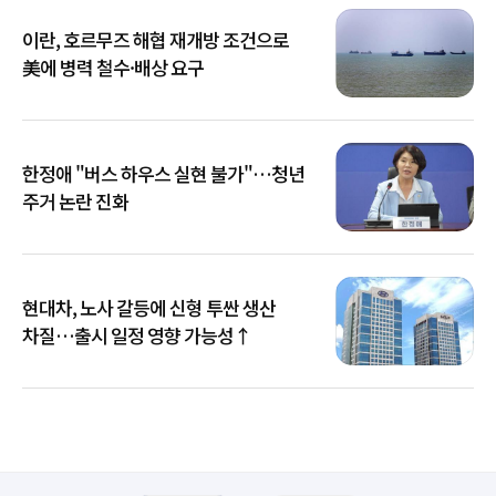
이란, 호르무즈 해협 재개방 조건으로
美에 병력 철수·배상 요구
한정애 "버스 하우스 실현 불가"…청년
주거 논란 진화
현대차, 노사 갈등에 신형 투싼 생산
차질…출시 일정 영향 가능성↑