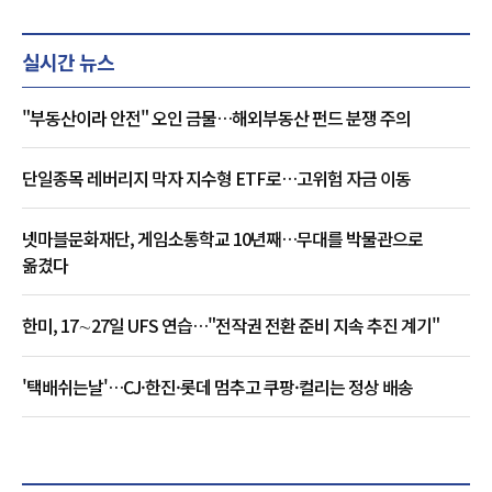
실시간 뉴스
"부동산이라 안전" 오인 금물…해외부동산 펀드 분쟁 주의
단일종목 레버리지 막자 지수형 ETF로…고위험 자금 이동
넷마블문화재단, 게임소통학교 10년째…무대를 박물관으로
옮겼다
한미, 17∼27일 UFS 연습…"전작권 전환 준비 지속 추진 계기"
'택배쉬는날'…CJ·한진·롯데 멈추고 쿠팡·컬리는 정상 배송