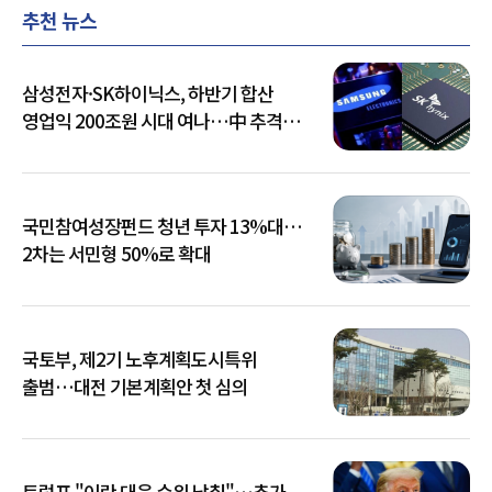
추천 뉴스
삼성전자·SK하이닉스, 하반기 합산
영업익 200조원 시대 여나…中 추격은
부담
국민참여성장펀드 청년 투자 13%대…
2차는 서민형 50%로 확대
국토부, 제2기 노후계획도시특위
출범…대전 기본계획안 첫 심의
트럼프 "이란 대응 수위 낮춰"…추가