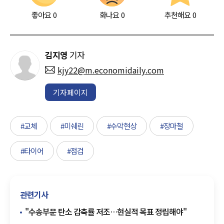
좋아요
0
화나요
0
추천해요
0
김지영
기자
kjy22@m.economidaily.com
기자페이지
#교체
#미쉐린
#수막현상
#장마철
#타이어
#점검
관련기사
"수송부문 탄소 감축률 저조…현실적 목표 정립해야"