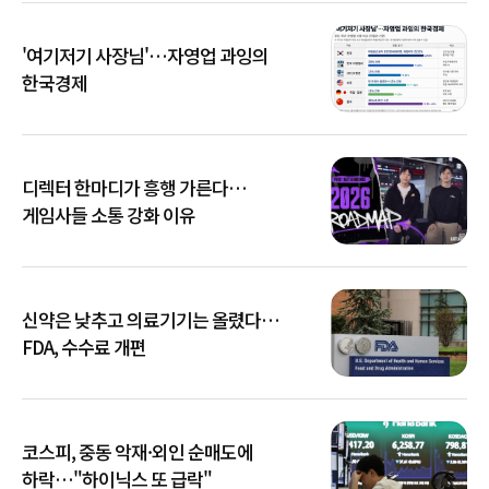
'여기저기 사장님'…자영업 과잉의
한국경제
디렉터 한마디가 흥행 가른다…
게임사들 소통 강화 이유
신약은 낮추고 의료기기는 올렸다…
FDA, 수수료 개편
코스피, 중동 악재·외인 순매도에
하락…"하이닉스 또 급락"