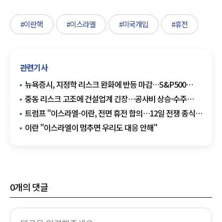
#이란핵
#이스라엘
#미국개입
#휴전
관련기사
뉴욕증시, 지정학 리스크 완화에 반등 마감…S&P500
6000선 회복
중동 리스크 고조에 건설업계 긴장…공사비 상승·수주
축소 우려
트럼프 "이스라엘-이란, 전면 휴전 합의…12일 전쟁 종식
선언"
이란 "이스라엘이 멈추면 우리도 대응 안해"
0
개의 댓글