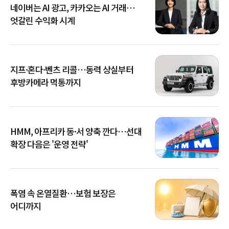
네이버는 AI 광고, 카카오는 AI 거래…
엇갈린 수익화 시계
지프·혼다·벤츠 리콜…동력 상실부터
후방카메라 먹통까지
HMM, 아프리카 동·서 양축 깐다…선대
확장 다음은 '운영 전략'
폭염 속 온열질환…보험 보장은
어디까지