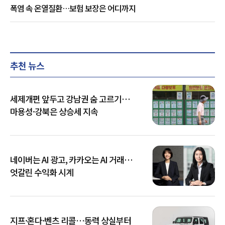
폭염 속 온열질환…보험 보장은 어디까지
추천 뉴스
세제개편 앞두고 강남권 숨 고르기…
마용성·강북은 상승세 지속
네이버는 AI 광고, 카카오는 AI 거래…
엇갈린 수익화 시계
지프·혼다·벤츠 리콜…동력 상실부터