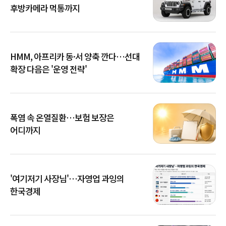
후방카메라 먹통까지
HMM, 아프리카 동·서 양축 깐다…선대
확장 다음은 '운영 전략'
폭염 속 온열질환…보험 보장은
어디까지
'여기저기 사장님'…자영업 과잉의
한국경제