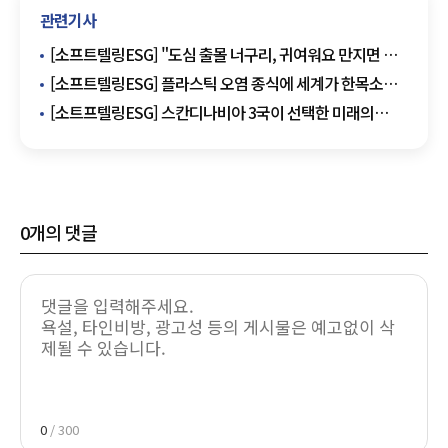
관련기사
[소프트텔링ESG] "도심 출몰 너구리, 귀여워요 만지면 안
돼요" 개과 포유류, 물림 사고·광견병 등 우려
[소프트텔링ESG] 플라스틱 오염 종식에 세계가 한목소리
"쓰레기 버리지 맙써"
[소트프텔링ESG] 스칸디나비아 3국이 선택한 미래의
친환경 에너지 'SMR'
0
개의 댓글
0
/ 300