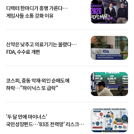
디렉터 한마디가 흥행 가른다…
게임사들 소통 강화 이유
신약은 낮추고 의료기기는 올렸다…
FDA, 수수료 개편
코스피, 중동 악재·외인 순매도에
하락…"하이닉스 또 급락"
'두 달 만에 마이너스'
국민성장펀드…'83조 전력망' 리스크
확산