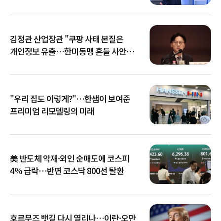
김정관 산업장관 "쿠팡 사태 본질은
개인정보 유출…한미동맹 흔들 사안
아냐"
"우리 집도 이렇게?"…한샘이 보여준
프리미엄 리모델링의 미래
美 반도체 악재·외인 순매도에 코스피
4% 급락…반면 코스닥 800선 탈환
호르무즈 뱃길 다시 열리나…이란·오만