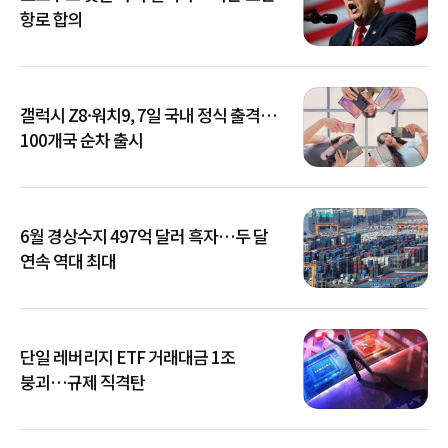
항로 합의
갤럭시 Z8·워치9, 7일 국내 정식 출격…
100개국 순차 출시
6월 경상수지 497억 달러 흑자…두 달
연속 역대 최대
단일 레버리지 ETF 거래대금 1조
붕괴…규제 직격탄