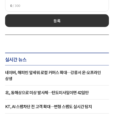
0
/ 300
등록
실시간 뉴스
네이버, 해피빈 앞세워 로컬 커머스 확대…강릉서 온·오프라인
상생
北, 동해상으로 미상 발사체…탄도미사일이면 42일만
KT, AI 스팸차단 전 고객 확대…변형 스팸도 실시간 탐지