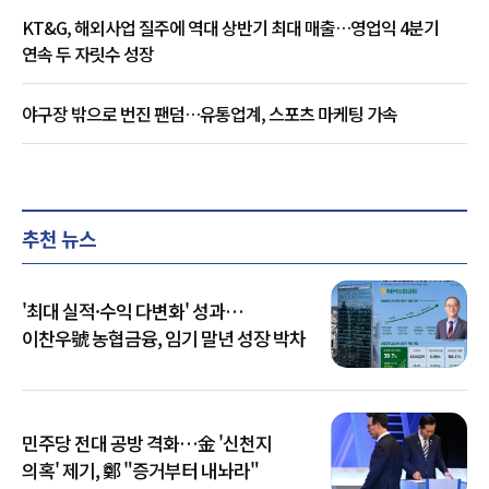
KT&G, 해외사업 질주에 역대 상반기 최대 매출…영업익 4분기
연속 두 자릿수 성장
야구장 밖으로 번진 팬덤…유통업계, 스포츠 마케팅 가속
추천 뉴스
'최대 실적·수익 다변화' 성과…
이찬우號 농협금융, 임기 말년 성장 박차
민주당 전대 공방 격화…金 '신천지
의혹' 제기, 鄭 "증거부터 내놔라"