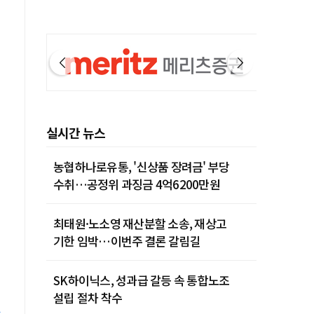
실시간 뉴스
농협하나로유통, '신상품 장려금' 부당
수취…공정위 과징금 4억6200만원
최태원·노소영 재산분할 소송, 재상고
기한 임박…이번주 결론 갈림길
SK하이닉스, 성과급 갈등 속 통합노조
설립 절차 착수
하