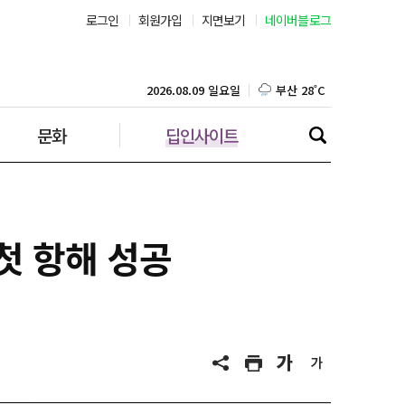
서울 32˚C
로그인
회원가입
지면보기
네이버블로그
부산 28˚C
2026.08.09 일요일
대구 30˚C
문화
딥인사이트
인천 31˚C
광주 31˚C
 첫 항해 성공
대전 30˚C
울산 28˚C
강릉 23˚C
제주 28˚C