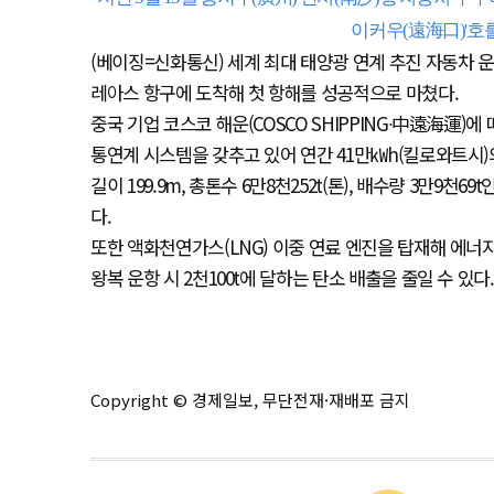
이커우(遠海口)'호를
(베이징=신화통신) 세계 최대 태양광 연계 추진 자동차 운
레아스 항구에 도착해 첫 항해를 성공적으로 마쳤다.
중국 기업 코스코 해운(COSCO SHIPPING∙中遠海運)에
통연계 시스템을 갖추고 있어 연간 41만㎾h(킬로와트시)의
길이 199.9m, 총톤수 6만8천252t(톤), 배수량 3만9천
다.
또한 액화천연가스(LNG) 이중 연료 엔진을 탑재해 에너지
왕복 운항 시 2천100t에 달하는 탄소 배출을 줄일 수 있다.
Copyright © 경제일보, 무단전재·재배포 금지