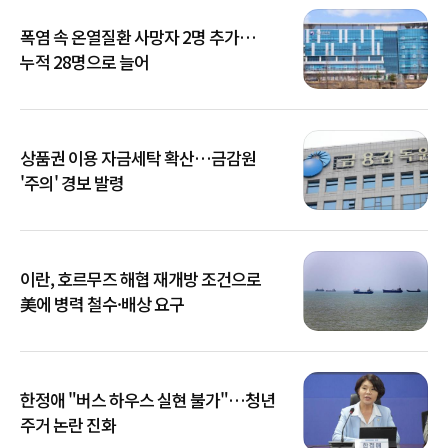
폭염 속 온열질환 사망자 2명 추가…
누적 28명으로 늘어
상품권 이용 자금세탁 확산…금감원
'주의' 경보 발령
이란, 호르무즈 해협 재개방 조건으로
美에 병력 철수·배상 요구
한정애 "버스 하우스 실현 불가"…청년
주거 논란 진화