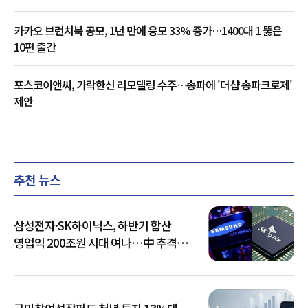
카카오 브런치북 공모, 1년 만에 응모 33% 증가…1400대 1 뚫은
10편 출간
포스코이앤씨, 가락한신 리모델링 수주…송파에 '더샵 송파크로제'
제안
추천 뉴스
삼성전자·SK하이닉스, 하반기 합산
영업익 200조원 시대 여나…中 추격은
부담