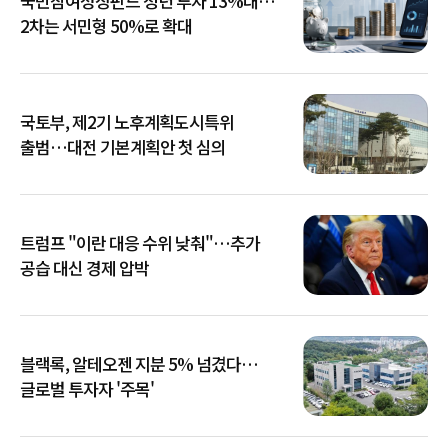
국민참여성장펀드 청년 투자 13%대…
2차는 서민형 50%로 확대
국토부, 제2기 노후계획도시특위
출범…대전 기본계획안 첫 심의
트럼프 "이란 대응 수위 낮춰"…추가
공습 대신 경제 압박
블랙록, 알테오젠 지분 5% 넘겼다…
글로벌 투자자 '주목'