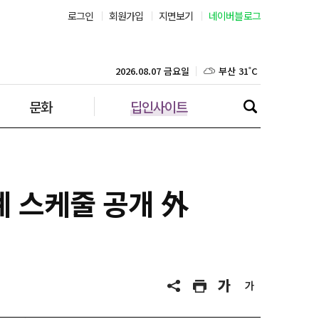
로그인
회원가입
지면보기
네이버블로그
부산 31˚C
대구 37˚C
2026.08.07 금요일
문화
딥인사이트
인천 31˚C
광주 37˚C
대전 37˚C
계 스케줄 공개 外
울산 33˚C
강릉 31˚C
제주 31˚C