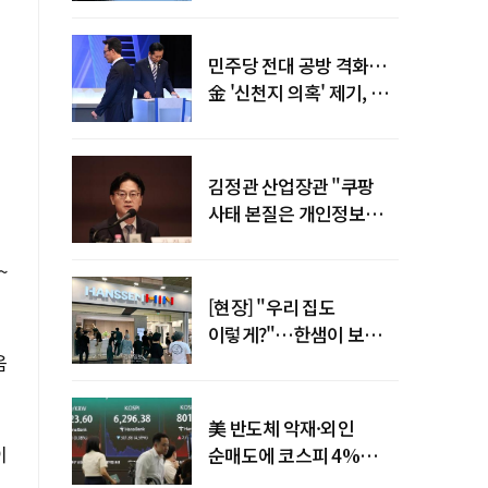
말년 성장 박차
민주당 전대 공방 격화…
金 '신천지 의혹' 제기, 鄭
"증거부터 내놔라"
김정관 산업장관 "쿠팡
사태 본질은 개인정보
유출…한미동맹 흔들
사안 아냐"
~
[현장] "우리 집도
이렇게?"…한샘이 보여준
프리미엄 리모델링의 미래
음
美 반도체 악재·외인
이
순매도에 코스피 4%
급락…반면 코스닥 800선