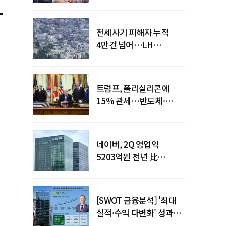
점검회의 주재
전세사기 피해자 누적
4만건 넘어…LH
피해주택 매입도 1만호
돌파
트럼프, 폴리실리콘에
15% 관세…반도체·
태양광 공급망 재편 신호
네이버, 2Q 영업익
5203억원 전년 比
0.2%↓…영업익
주춤에도 성장동력 키운다
[SWOT 금융분석] '최대
실적·수익 다변화' 성과…
이찬우號 농협금융, 임기