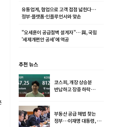
유통업계, 협업으로 고객 접점 넓힌다…
정부·플랫폼·인플루언서와 맞손
"오세훈이 공급절벽 설계자"… 與, 국힘
'세제개편안 공세'에 역공
추천 뉴스
코스피, 개장 상승분
반납하고 장중 하락
전환…중동 리스크·美
픈
경계감
부동산 공급 해법 찾는
정부…이재명 대통령, 2차