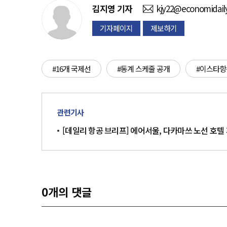
김지영
기자
kjy22@economidail
기자페이지
제보하기
#16개 국제선
#동계 스케줄 공개
#이스타항
관련기사
[데일리 항공 브리프] 에어서울, 다카마쓰 노선 호텔
0
개의 댓글