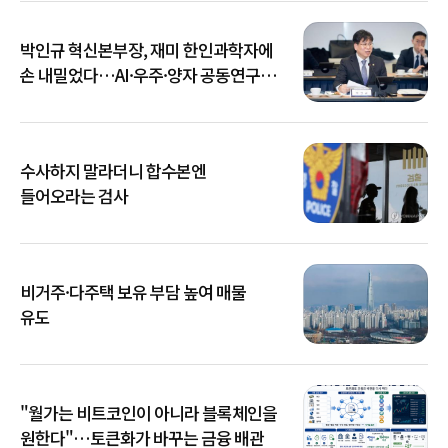
박인규 혁신본부장, 재미 한인과학자에
손 내밀었다…AI·우주·양자 공동연구
확대
수사하지 말라더니 합수본엔
들어오라는 검사
비거주·다주택 보유 부담 높여 매물
유도
"월가는 비트코인이 아니라 블록체인을
원한다"…토큰화가 바꾸는 금융 배관