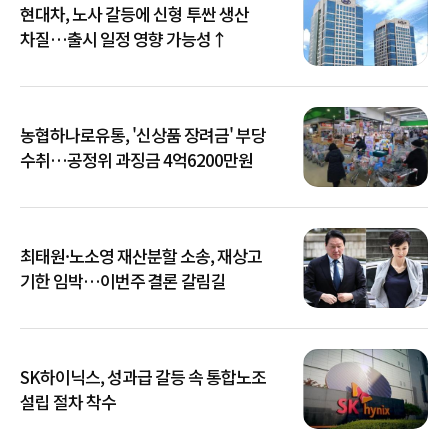
현대차, 노사 갈등에 신형 투싼 생산
차질…출시 일정 영향 가능성↑
농협하나로유통, '신상품 장려금' 부당
수취…공정위 과징금 4억6200만원
최태원·노소영 재산분할 소송, 재상고
기한 임박…이번주 결론 갈림길
SK하이닉스, 성과급 갈등 속 통합노조
설립 절차 착수