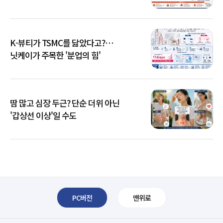
K-뷰티가 TSMC를 닮았다고?…
닛케이가 주목한 '분업의 힘'
땀 많고 심장 두근? 단순 더위 아닌
'갑상선 이상'일 수도
PC버전
맨위로