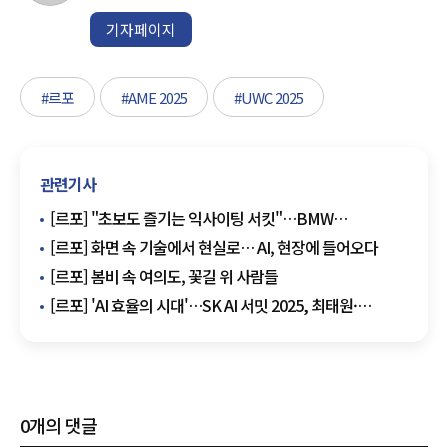
기자페이지
#르포
#AME 2025
#UWC 2025
관련기사
[르포] "초보도 즐기는 익사이팅 서킷"…BMW
드라이빙센터서 배운 '운전의 기술'
[르포] 화면 속 기술에서 현실로… AI, 현장에 들어오다
[르포] 봄비 속 여의도, 꽃길 위 사람들
[르포] 'AI 효율의 시대'…SK AI 서밋 2025, 최태원·
곽노정이 그린 '메모리 중심 생태계'
0
개의 댓글