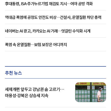
李대통령, ISA·주가누르기법 재검토 지시…여야 공방 격화
역대급 폭염에 공정도 안전도 비상…건설사, 온열질환 차단 총력
네이버는 AI 광고, 카카오는 AI 거래…엇갈린 수익화 시계
폭염 속 온열질환…보험 보장은 어디까지
추천 뉴스
세제개편 앞두고 강남권 숨 고르기…
마용성·강북은 상승세 지속