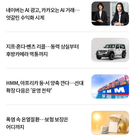
네이버는 AI 광고, 카카오는 AI 거래…
엇갈린 수익화 시계
지프·혼다·벤츠 리콜…동력 상실부터
후방카메라 먹통까지
HMM, 아프리카 동·서 양축 깐다…선대
확장 다음은 '운영 전략'
폭염 속 온열질환…보험 보장은
어디까지