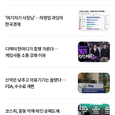
'여기저기 사장님'…자영업 과잉의
한국경제
디렉터 한마디가 흥행 가른다…
게임사들 소통 강화 이유
신약은 낮추고 의료기기는 올렸다…
FDA, 수수료 개편
코스피, 중동 악재·외인 순매도에