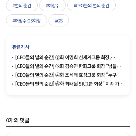
#별의 순간
#허창수
#CEO들의 별의 순간
#허창수 GS회장
#GS
관련기사
[CEO들의 별의 순간] ⑧화 이명희 신세계그룹 회장,
"변화를 따라가지 못하면 사라진다"
[CEO들의 별의 순간] ⑤화 김승연 한화그룹 회장 "남들이
주저할 때, 우리는 먼저 나아가야 한다"
[CEO들의 별의 순간] ④화 조석래 효성그룹 회장 "누구도
가지 않을 길을 가라"
[CEO들의 별의 순간] ⑥화 최태원 SK그룹 회장 "지속 가능
경영"
0
개의 댓글