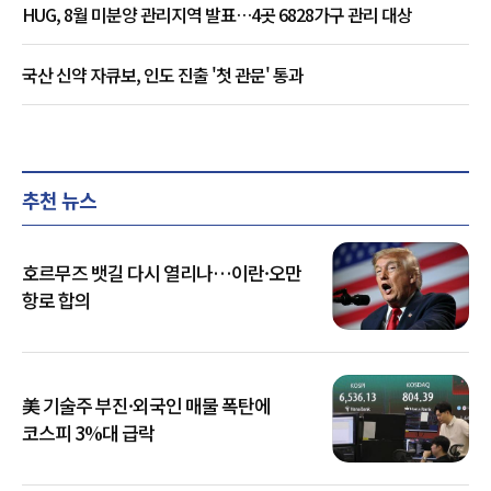
HUG, 8월 미분양 관리지역 발표…4곳 6828가구 관리 대상
국산 신약 자큐보, 인도 진출 '첫 관문' 통과
추천 뉴스
호르무즈 뱃길 다시 열리나…이란·오만
항로 합의
美 기술주 부진·외국인 매물 폭탄에
코스피 3%대 급락