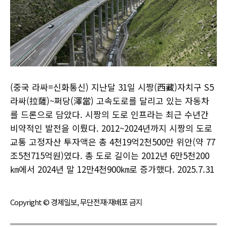
(중국 라싸=신화통신) 지난달 31일 시짱(西藏)자치구 S5
라싸(拉薩)~쩌당(澤當) 고속도로를 달리고 있는 자동차
를 드론으로 담았다. 시짱의 도로 인프라는 최근 수년간
비약적인 발전을 이뤘다. 2012~2024년까지 시짱의 도로
교통 고정자산 투자액은 총 4천19억2천500만 위안(약 77
조5천715억원)였다. 총 도로 길이는 2012년 6만5천200
㎞에서 2024년 말 12만4천900㎞로 증가했다. 2025.7.31
Copyright © 경제일보, 무단전재·재배포 금지