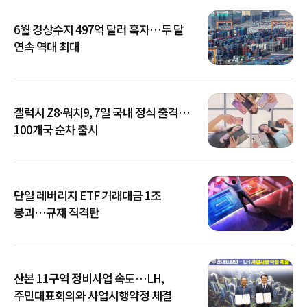
6월 경상수지 497억 달러 흑자…두 달
연속 역대 최대
갤럭시 Z8·워치9, 7일 국내 정식 출격…
100개국 순차 출시
단일 레버리지 ETF 거래대금 1조
붕괴…규제 직격탄
산본 11구역 정비사업 속도…LH,
주민대표회의와 사업시행약정 체결