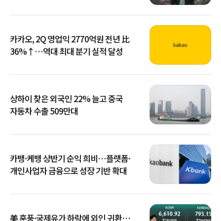
카카오, 2Q 영업익 2770억원 전년 比
36%↑…역대 최대 분기 실적 달성
상하이 찾은 외국인 22% 늘고 중국
자동차 수출 509만대
카뱅·케뱅 상반기 순익 희비…플랫폼·
개인사업자 금융으로 성장 기반 확대
美 훈풍·국제유가 하락에 외인 귀환…