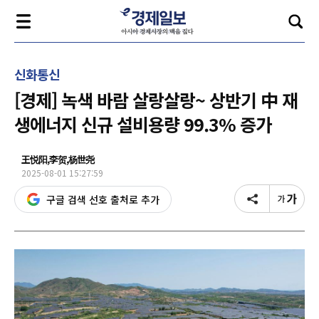
신화통신
[경제] 녹색 바람 살랑살랑~ 상반기 中 재
생에너지 신규 설비용량 99.3% 증가
王悦阳,李贺,杨世尧
2025-08-01 15:27:59
구글 검색 선호 출처로 추가