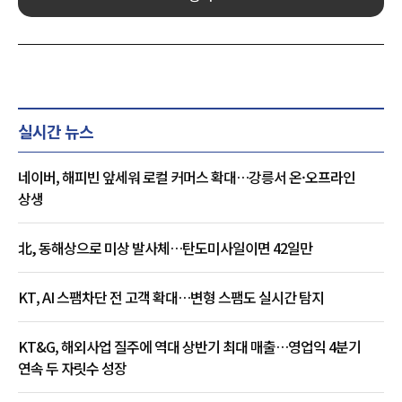
실시간 뉴스
네이버, 해피빈 앞세워 로컬 커머스 확대…강릉서 온·오프라인
상생
北, 동해상으로 미상 발사체…탄도미사일이면 42일만
KT, AI 스팸차단 전 고객 확대…변형 스팸도 실시간 탐지
KT&G, 해외사업 질주에 역대 상반기 최대 매출…영업익 4분기
연속 두 자릿수 성장