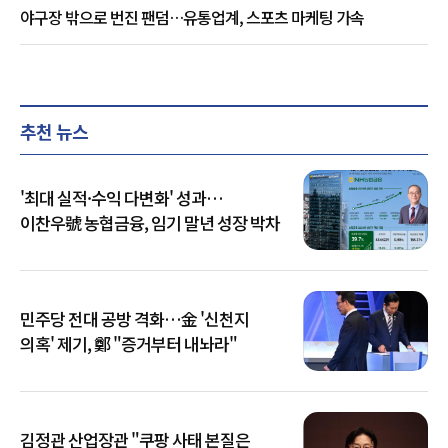
야구장 밖으로 번진 팬덤…유통업계, 스포츠 마케팅 가속
추천 뉴스
'최대 실적·수익 다변화' 성과…
이찬우號 농협금융, 임기 말년 성장 박차
민주당 전대 공방 격화…金 '신천지
의혹' 제기, 鄭 "증거부터 내놔라"
김정관 산업장관 "쿠팡 사태 본질은