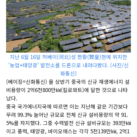
지난 6월 16일 허베이(河北)성 짠황(贊皇)현에 위치한
'농업+태양광' 발전소를 드론으로 내려다봤다. (사진/신
화통신)
(베이징=신화통신) 올 상반기 중국의 신규 재생에너지 설
비용량이 2억6천800만㎾(킬로와트)에 달한 것으로 나타
났다.
중국 국가에너지국에 따르면 이는 지난해 같은 기간보다
무려 99.3% 늘어난 규모로 전체 신규 설비용량의 약 91.
5%를 차지했다. 그중 수력발전 신규 설비규모는 393만㎾
이고 풍력, 태양광, 바이오매스는 각각 5천139만㎾, 2억1