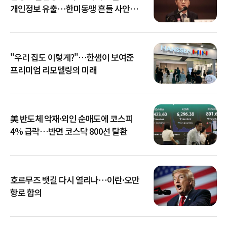
개인정보 유출…한미동맹 흔들 사안
아냐"
"우리 집도 이렇게?"…한샘이 보여준
프리미엄 리모델링의 미래
美 반도체 악재·외인 순매도에 코스피
4% 급락…반면 코스닥 800선 탈환
호르무즈 뱃길 다시 열리나…이란·오만
항로 합의