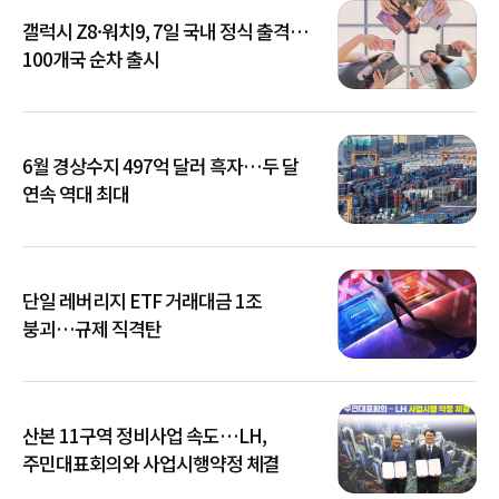
갤럭시 Z8·워치9, 7일 국내 정식 출격…
100개국 순차 출시
6월 경상수지 497억 달러 흑자…두 달
연속 역대 최대
단일 레버리지 ETF 거래대금 1조
붕괴…규제 직격탄
산본 11구역 정비사업 속도…LH,
주민대표회의와 사업시행약정 체결