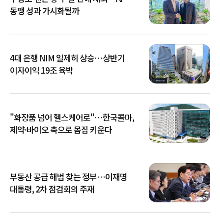
동맹 성과 가시화될까
4대 은행 NIM 일제히 상승…상반기
이자이익 19조 육박
"화장품 넘어 헬스케어로"…한국콜마,
제약·바이오 축으로 몸집 키운다
부동산 공급 해법 찾는 정부…이재명
대통령, 2차 점검회의 주재