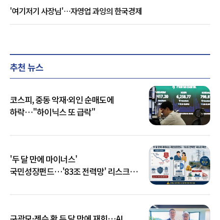
'여기저기 사장님'…자영업 과잉의 한국경제
추천 뉴스
코스피, 중동 악재·외인 순매도에
하락…"하이닉스 또 급락"
'두 달 만에 마이너스'
국민성장펀드…'83조 전력망' 리스크
확산
구광모·젠슨 황 두 달 만에 재회…AI