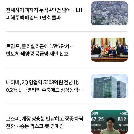
전세사기 피해자 누적 4만건 넘어…LH
피해주택 매입도 1만호 돌파
트럼프, 폴리실리콘에 15% 관세…
반도체·태양광 공급망 재편 신호
네이버, 2Q 영업익 5203억원 전년 比
0.2%↓…영업익 주춤에도 성장동력
키운다
코스피, 개장 상승분 반납하고 장중 하락
전환…중동 리스크·美 경계감