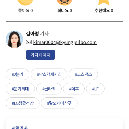
좋아요
0
화나요
0
추천해요
0
김아령
기자
kimar0604@kyungjeilbo.com
기자페이지
#2분기
#닥스액세서리
#코스맥스
#분기최대
#클라백
#더후
#LF
#LG생활건강
#탈모케어샴푸
관련기사