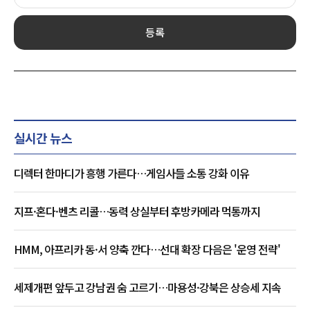
등록
실시간 뉴스
디렉터 한마디가 흥행 가른다…게임사들 소통 강화 이유
지프·혼다·벤츠 리콜…동력 상실부터 후방카메라 먹통까지
HMM, 아프리카 동·서 양축 깐다…선대 확장 다음은 '운영 전략'
세제개편 앞두고 강남권 숨 고르기…마용성·강북은 상승세 지속