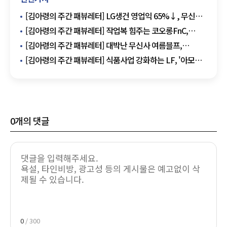
[김아령의 주간 패뷰레터] LG생건 영업익 65%↓, 무신사
K패션 수출 활성화
[김아령의 주간 패뷰레터] 작업복 힘주는 코오롱FnC,
건기식 키우는 LG생건
[김아령의 주간 패뷰레터] 대박난 무신사 여름블프,
코스맥스 이너뷰티 공략
[김아령의 주간 패뷰레터] 식품사업 강화하는 LF, '아모레
차녀' 서호정 오설록 입사
0
개의 댓글
0
/ 300