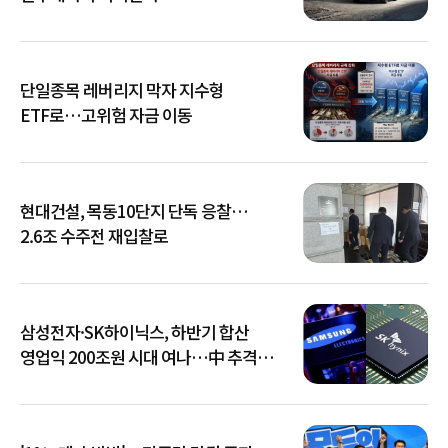
단일종목 레버리지 막자 지수형
ETF로…고위험 자금 이동
현대건설, 목동10단지 단독 응찰…
2.6조 수주전 재입찰로
삼성전자·SK하이닉스, 하반기 합산
영업익 200조원 시대 여나…中 추격은
부담