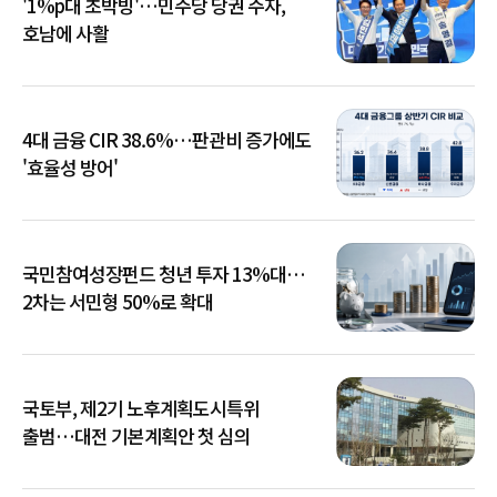
'1%p대 초박빙'…민주당 당권 주자,
호남에 사활
4대 금융 CIR 38.6%…판관비 증가에도
'효율성 방어'
국민참여성장펀드 청년 투자 13%대…
2차는 서민형 50%로 확대
국토부, 제2기 노후계획도시특위
출범…대전 기본계획안 첫 심의