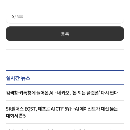
0
/ 300
등록
실시간 뉴스
검색창·카톡창에 들어온 AI…네카오, '돈 되는 플랫폼' 다시 짠다
SK쉴더스 EQST, 데프콘 AI CTF 5위…AI 에이전트가 대신 뚫는
대회서 톱5