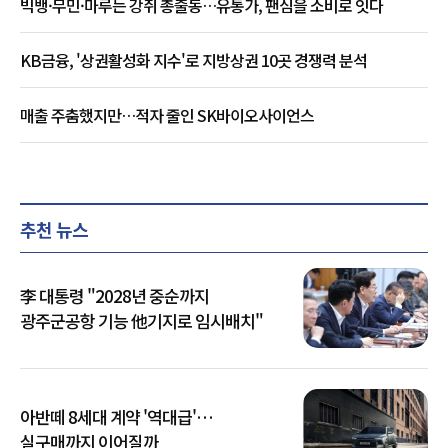
빅뱅·무민·마루는 강쥐 총출동…유통가, 팬심을 소비로 잇다
KB금융, '상권활성화 지수'로 지방상권 10곳 경쟁력 분석
매출 주춤했지만…적자 줄인 SK바이오사이언스
추천 뉴스
李 대통령 "2028년 중순까지
광주군공항 기능 他기지로 임시배치"
아반떼 8세대 계약 '역대급'…
실구매까지 이어질까