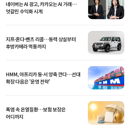
네이버는 AI 광고, 카카오는 AI 거래…
엇갈린 수익화 시계
지프·혼다·벤츠 리콜…동력 상실부터
후방카메라 먹통까지
HMM, 아프리카 동·서 양축 깐다…선대
확장 다음은 '운영 전략'
폭염 속 온열질환…보험 보장은
어디까지