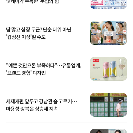
닛케이가 주목한 '분업의 힘'
땀 많고 심장 두근? 단순 더위 아닌
'갑상선 이상'일 수도
"예쁜 것만으론 부족하다"…유통업계,
'브랜드 경험' 디자인
세제개편 앞두고 강남권 숨 고르기…
마용성·강북은 상승세 지속