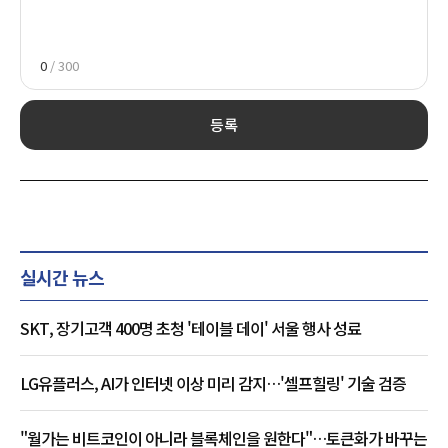
0
/ 300
등록
실시간 뉴스
SKT, 장기고객 400명 초청 '테이블 데이' 서울 행사 성료
LG유플러스, AI가 인터넷 이상 미리 감지…'셀프힐링' 기술 검증
"월가는 비트코인이 아니라 블록체인을 원한다"…토큰화가 바꾸는