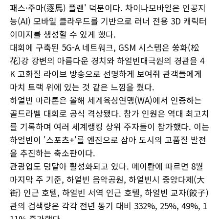
패스·주마(逐馬) 플랜' 덕분이다. 차이나모바일은 인공지
능(AI) 모바일 클라우드를 기반으로 러너 전용 3D 캐릭터
이미지를 생성할 수 있게 했다.
대회에 구축된 5G-A 네트워크, GSM 시스템은 쑹화(松
花)강 강변의 아름다운 경치와 하얼빈대극원의 경관을 4
K 고화질 라이브 방송으로 선명하게 보여줘 관객들에게
마치 트랙 위에 있는 것 같은 느낌을 줬다.
하얼빈 마라톤은 올해 세계육상연맹(WA)에서 인증하는
골드라벨 대회로 공식 격상됐다. 참가 인원은 역대 최고치
를 기록하며 여러 세계랭킹 상위 주자들이 참가했다. 이는
하얼빈이 '스포츠+'를 엔진으로 삼아 도시의 고품질 발전
을 추진하는 축소판이다.
관광업도 덩달아 활성화되고 있다. 메이퇀에 따르면 8월
마지막 주 기준, 하얼빈 음악공원, 하얼빈시 중앙다제(大
街) 인근 호텔, 하얼빈 서역 인근 호텔, 하얼빈 교자(餃子)
관의 검색량은 각각 전년 동기 대비 332%, 25%, 49%, 1
11% 증가했다.