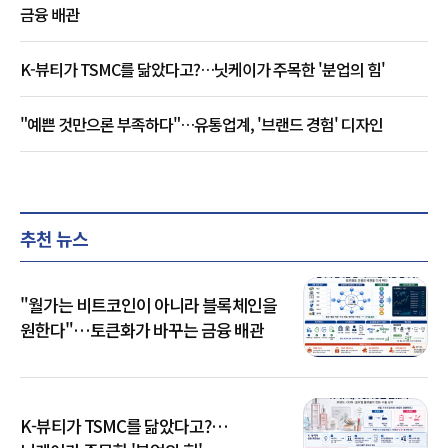
금융 배관
K-뷰티가 TSMC를 닮았다고?…닛케이가 주목한 '분업의 힘'
"예쁜 것만으론 부족하다"…유통업계, '브랜드 경험' 디자인
추천 뉴스
"월가는 비트코인이 아니라 블록체인을
원한다"…토큰화가 바꾸는 금융 배관
K-뷰티가 TSMC를 닮았다고?…