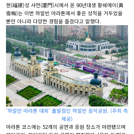
젠(福建)성 샤먼(廈門)시에서 온 90년대생 황쉐메이(黃
雪梅)는 이번 하얼빈 마라톤에서 좋은 성적을 거두었을
뿐만 아니라 다양한 경험을 즐겼다고 말했다.
'하얼빈 마라톤 대회' 출발점인 하얼빈 음악공원. (주최 측
제공)
마라톤 코스에는 52개의 공연과 응원 장소가 마련됐으며