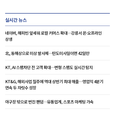
실시간 뉴스
네이버, 해피빈 앞세워 로컬 커머스 확대…강릉서 온·오프라인
상생
北, 동해상으로 미상 발사체…탄도미사일이면 42일만
KT, AI 스팸차단 전 고객 확대…변형 스팸도 실시간 탐지
KT&G, 해외사업 질주에 역대 상반기 최대 매출…영업익 4분기
연속 두 자릿수 성장
야구장 밖으로 번진 팬덤…유통업계, 스포츠 마케팅 가속