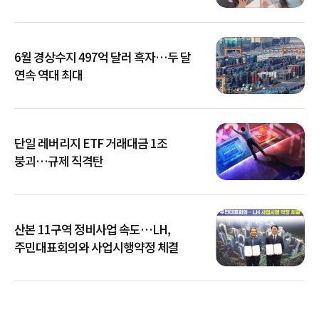
6월 경상수지 497억 달러 흑자…두 달
연속 역대 최대
단일 레버리지 ETF 거래대금 1조
붕괴…규제 직격탄
산본 11구역 정비사업 속도…LH,
주민대표회의와 사업시행약정 체결