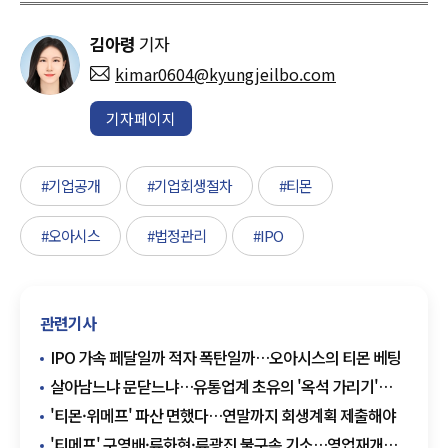
김아령
기자
kimar0604@kyungjeilbo.com
기자페이지
#기업공개
#기업회생절차
#티몬
#오아시스
#법정관리
#IPO
관련기사
IPO 가속 페달일까 적자 폭탄일까…오아시스의 티몬 베팅
살아남느냐 문닫느냐…유통업계 초유의 '옥석 가리기'
심화
'티몬·위메프' 파산 면했다…연말까지 회생계획 제출해야
'티메프' 구영배·류화현·류광진 불구속 기소…영업재개