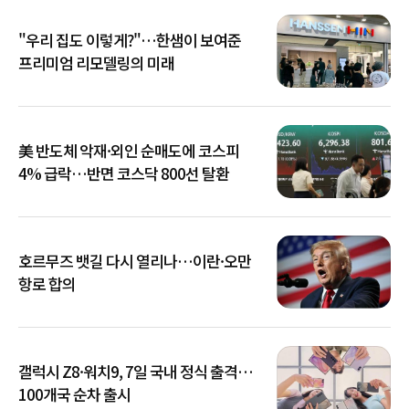
"우리 집도 이렇게?"…한샘이 보여준
프리미엄 리모델링의 미래
美 반도체 악재·외인 순매도에 코스피
4% 급락…반면 코스닥 800선 탈환
호르무즈 뱃길 다시 열리나…이란·오만
항로 합의
갤럭시 Z8·워치9, 7일 국내 정식 출격…
100개국 순차 출시