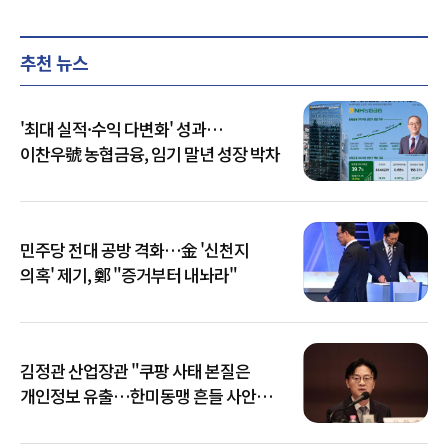
추천 뉴스
'최대 실적·수익 다변화' 성과…
이찬우號 농협금융, 임기 말년 성장 박차
민주당 전대 공방 격화…金 '신천지
의혹' 제기, 鄭 "증거부터 내놔라"
김정관 산업장관 "쿠팡 사태 본질은
개인정보 유출…한미동맹 흔들 사안
아냐"