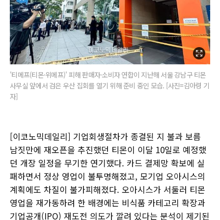
'티메프(티몬·위메프)' 피해 판매자·소비자 연합이 지난해 서울 강남구 티몬
사무실 앞에서 검은 우산 집회를 열기 위해 준비 중인 모습. [사진=김아령 기
자]
[이코노믹데일리] 기업회생절차가 종결된 지 불과 보름
남짓만에 재오픈을 추진했던 티몬이 이달 10일로 예정했
던 개장 일정을 무기한 연기했다. 카드 결제망 확보에 실
패하면서 정상 영업이 불투명해졌고, 모기업 오아시스의
계획에도 차질이 불가피해졌다. 오아시스가 서둘러 티몬
영업을 재가동하려 한 배경에는 비식품 카테고리 확장과
기업공개(IPO) 재도전 의도가 깔려 있다는 분석이 제기된