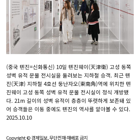
(중국 톈진=신화통신) 10일 톈진웨이(天津衛) 고성 동쪽
성벽 유적 문물 전시실을 둘러보는 지하철 승객. 최근 톈
진(天津) 지하철 4호선 둥난자오(東南角)역에 위치한 톈
진웨이 고성 동쪽 성벽 유적 문물 전시실이 정식 개방됐
다. 21m 길이의 성벽 유적이 층층이 뚜렷하게 보존돼 있
어 승객들은 이동 중에도 톈진의 역사를 알아볼 수 있다.
2025.10.10
Copyright © 경제일보, 무단전재·재배포 금지