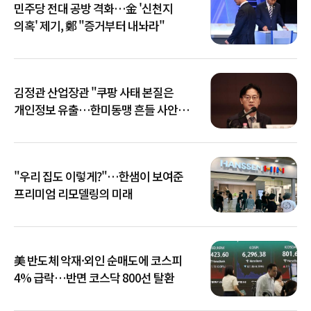
민주당 전대 공방 격화…金 '신천지
의혹' 제기, 鄭 "증거부터 내놔라"
김정관 산업장관 "쿠팡 사태 본질은
개인정보 유출…한미동맹 흔들 사안
아냐"
"우리 집도 이렇게?"…한샘이 보여준
프리미엄 리모델링의 미래
美 반도체 악재·외인 순매도에 코스피
4% 급락…반면 코스닥 800선 탈환