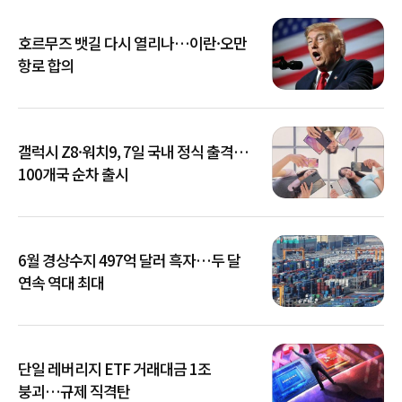
호르무즈 뱃길 다시 열리나…이란·오만
항로 합의
갤럭시 Z8·워치9, 7일 국내 정식 출격…
100개국 순차 출시
6월 경상수지 497억 달러 흑자…두 달
연속 역대 최대
단일 레버리지 ETF 거래대금 1조
붕괴…규제 직격탄