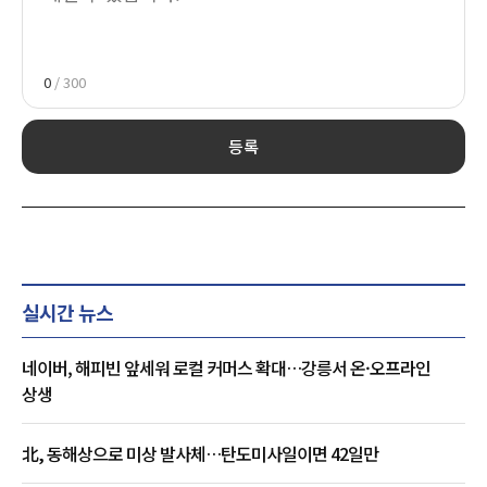
0
/ 300
등록
실시간 뉴스
네이버, 해피빈 앞세워 로컬 커머스 확대…강릉서 온·오프라인
상생
北, 동해상으로 미상 발사체…탄도미사일이면 42일만