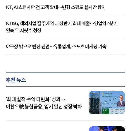
KT, AI 스팸차단 전 고객 확대…변형 스팸도 실시간 탐지
KT&G, 해외사업 질주에 역대 상반기 최대 매출…영업익 4분기
연속 두 자릿수 성장
야구장 밖으로 번진 팬덤…유통업계, 스포츠 마케팅 가속
추천 뉴스
'최대 실적·수익 다변화' 성과…
이찬우號 농협금융, 임기 말년 성장 박차