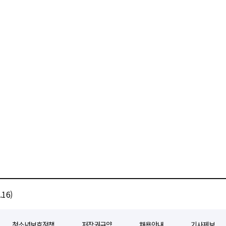
16)
청소년보호정책
저작권규약
채용안내
기사제보