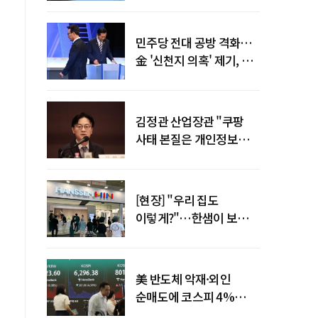
말년 성장 박차
민주당 전대 공방 격화…
金 '신천지 의혹' 제기, 鄭
"증거부터 내놔라"
김정관 산업장관 "쿠팡
사태 본질은 개인정보
유출…한미동맹 흔들
사안 아냐"
[현장] "우리 집도
이렇게?"…한샘이 보여준
프리미엄 리모델링의 미래
美 반도체 악재·외인
순매도에 코스피 4%
급락…반면 코스닥 800선