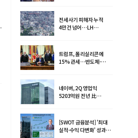
점검회의 주재
전세사기 피해자 누적
4만건 넘어…LH
피해주택 매입도 1만호
돌파
트럼프, 폴리실리콘에
15% 관세…반도체·
태양광 공급망 재편 신호
네이버, 2Q 영업익
5203억원 전년 比
0.2%↓…영업익
주춤에도 성장동력 키운다
[SWOT 금융분석] '최대
실적·수익 다변화' 성과…
이찬우號 농협금융, 임기