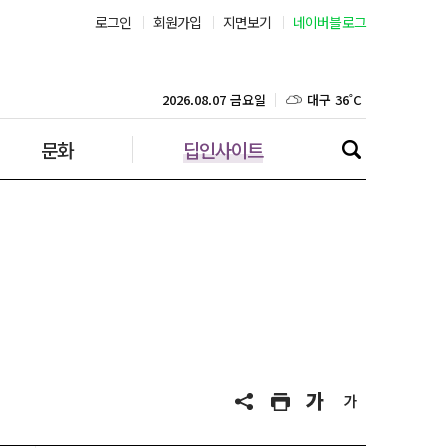
로그인
회원가입
지면보기
네이버블로그
부산 31˚C
대구 36˚C
2026.08.07 금요일
문화
딥인사이트
인천 32˚C
광주 37˚C
대전 36˚C
울산 32˚C
강릉 31˚C
제주 31˚C