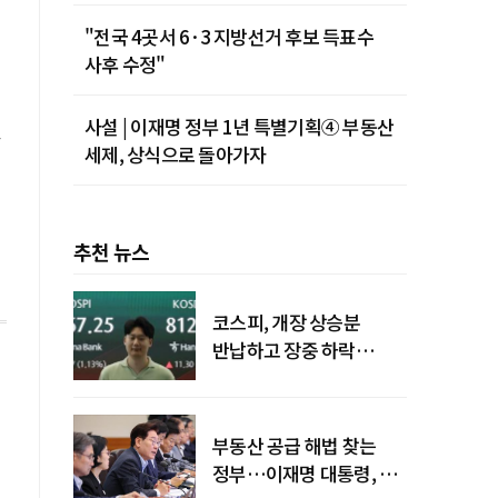
"전국 4곳서 6·3 지방선거 후보 득표수
사후 수정"
사설 | 이재명 정부 1년 특별기획④ 부동산
세제, 상식으로 돌아가자
추천 뉴스
코스피, 개장 상승분
반납하고 장중 하락
전환…중동 리스크·美
경계감
부동산 공급 해법 찾는
정부…이재명 대통령, 2차