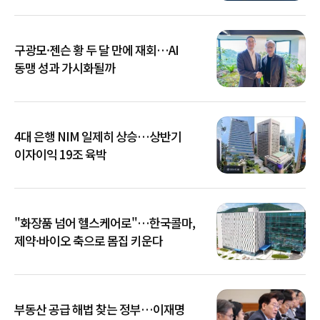
구광모·젠슨 황 두 달 만에 재회…AI
동맹 성과 가시화될까
4대 은행 NIM 일제히 상승…상반기
이자이익 19조 육박
"화장품 넘어 헬스케어로"…한국콜마,
제약·바이오 축으로 몸집 키운다
부동산 공급 해법 찾는 정부…이재명