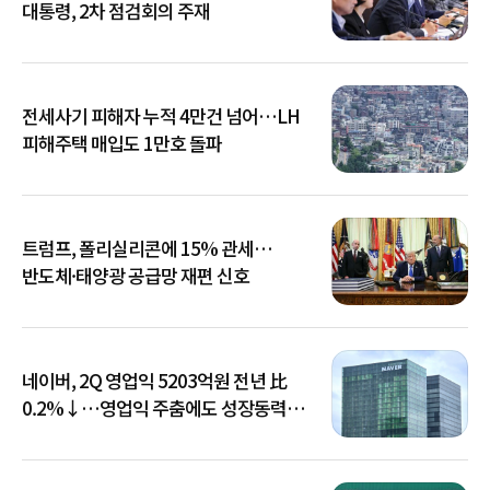
대통령, 2차 점검회의 주재
전세사기 피해자 누적 4만건 넘어…LH
피해주택 매입도 1만호 돌파
트럼프, 폴리실리콘에 15% 관세…
반도체·태양광 공급망 재편 신호
네이버, 2Q 영업익 5203억원 전년 比
0.2%↓…영업익 주춤에도 성장동력
키운다