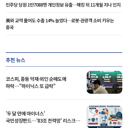
민주당 당원 1만7088명 개인정보 유출…해킹 뒤 11개월 지나 인지
美와 교역 줄어도 수출 14% 늘었다…로봇·관광객 소비 키우는
중국
추천 뉴스
코스피, 중동 악재·외인 순매도에
하락…"하이닉스 또 급락"
'두 달 만에 마이너스'
국민성장펀드…'83조 전력망' 리스크
확산