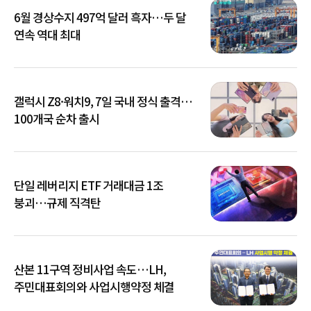
6월 경상수지 497억 달러 흑자…두 달
연속 역대 최대
갤럭시 Z8·워치9, 7일 국내 정식 출격…
100개국 순차 출시
단일 레버리지 ETF 거래대금 1조
붕괴…규제 직격탄
산본 11구역 정비사업 속도…LH,
주민대표회의와 사업시행약정 체결