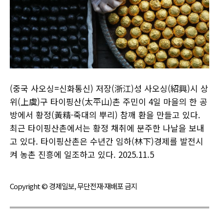
(중국 사오싱=신화통신) 저장(浙江)성 사오싱(紹興)시 상
위(上虞)구 타이핑산(太平山)촌 주민이 4일 마을의 한 공
방에서 황정(黃精·죽대의 뿌리) 참깨 환을 만들고 있다.
최근 타이핑산촌에서는 황정 채취에 분주한 나날을 보내
고 있다. 타이핑산촌은 수년간 임하(林下)경제를 발전시
켜 농촌 진흥에 일조하고 있다. 2025.11.5
Copyright © 경제일보, 무단전재·재배포 금지