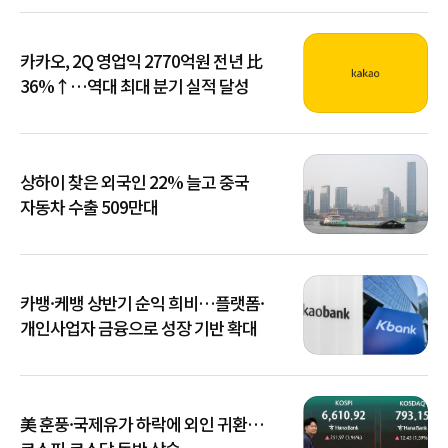
카카오, 2Q 영업익 2770억원 전년 比
36%↑…역대 최대 분기 실적 달성
상하이 찾은 외국인 22% 늘고 중국
자동차 수출 509만대
카뱅·케뱅 상반기 순익 희비…플랫폼·
개인사업자 금융으로 성장 기반 확대
美 훈풍·국제유가 하락에 외인 귀환…