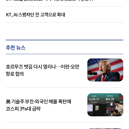
KT, AI 스팸차단 전 고객으로 확대
추천 뉴스
호르무즈 뱃길 다시 열리나…이란·오만
항로 합의
美 기술주 부진·외국인 매물 폭탄에
코스피 3%대 급락