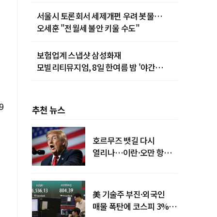
서울시 토론회서 세제개편 우려 봇물…
오세훈 "전월세 불안 키울 수도"
보험업계 스냅샷 삼성화재
모빌리티뮤지엄, 8일 한여름 밤 '야간
카밋' 개최
9
추천 뉴스
호르무즈 뱃길 다시
열리나…이란·오만 항로
합의
美 기술주 부진·외국인
매물 폭탄에 코스피 3%대