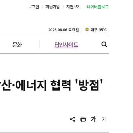
로그인
회원가입
지면보기
네이버블로그
부산 30˚C
대구 35˚C
2026.08.06 목요일
문화
딥인사이트
인천 30˚C
광주 36˚C
대전 36˚C
산·에너지 협력 '방점'
울산 32˚C
강릉 31˚C
제주 31˚C