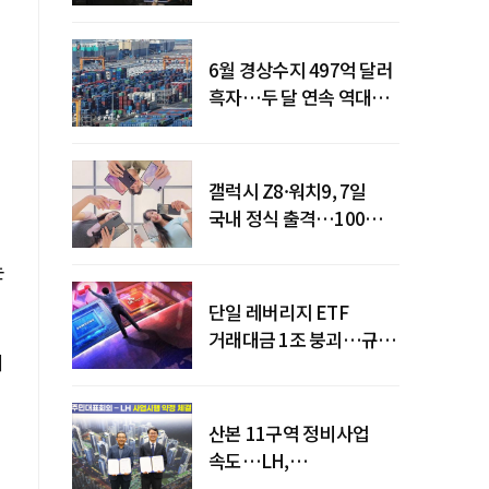
급락
6월 경상수지 497억 달러
흑자…두 달 연속 역대
최대
갤럭시 Z8·워치9, 7일
국내 정식 출격…100개국
순차 출시
논
단일 레버리지 ETF
거래대금 1조 붕괴…규제
회
직격탄
산본 11구역 정비사업
속도…LH,
주민대표회의와