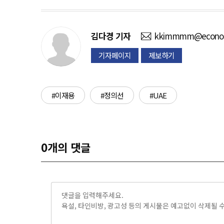
김다경
기자
kkimmmm@economi
기자페이지
제보하기
#이재용
#정의선
#UAE
0
개의 댓글