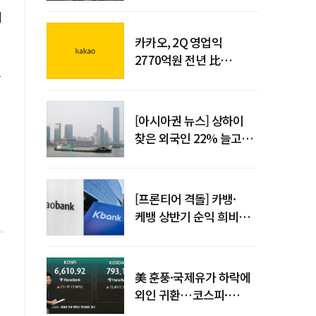
에
사업시행약정 체결
카카오, 2Q 영업익
2770억원 전년 比
을
36%↑…역대 최대 분기
실적 달성
[아시아권 뉴스] 상하이
찾은 외국인 22% 늘고
중국 자동차 수출 509만대
[프론티어 격돌] 카뱅·
케뱅 상반기 순익 희비…
플랫폼·개인사업자
금융으로 성장 기반 확대
美 훈풍·국제유가 하락에
외인 귀환…코스피·
코스닥 동반 상승