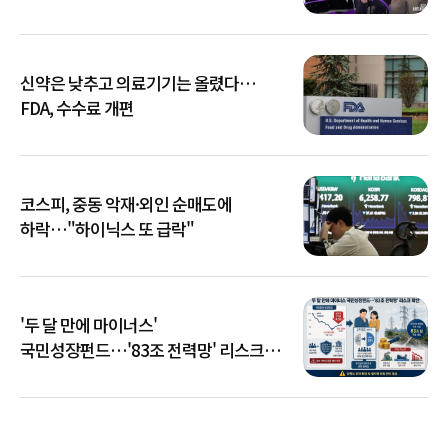
신약은 낮추고 의료기기는 올렸다…
FDA, 수수료 개편
코스피, 중동 악재·외인 순매도에
하락…"하이닉스 또 급락"
'두 달 만에 마이너스'
국민성장펀드…'83조 전력망' 리스크
확산