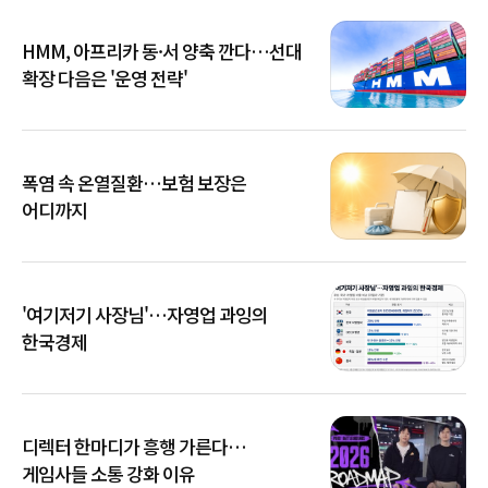
HMM, 아프리카 동·서 양축 깐다…선대
확장 다음은 '운영 전략'
폭염 속 온열질환…보험 보장은
어디까지
'여기저기 사장님'…자영업 과잉의
한국경제
디렉터 한마디가 흥행 가른다…
게임사들 소통 강화 이유