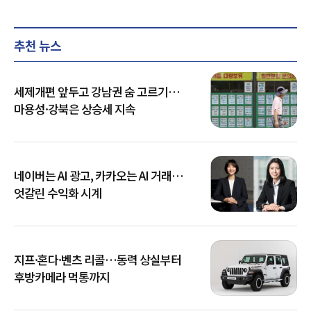
추천 뉴스
세제개편 앞두고 강남권 숨 고르기…
마용성·강북은 상승세 지속
네이버는 AI 광고, 카카오는 AI 거래…
엇갈린 수익화 시계
지프·혼다·벤츠 리콜…동력 상실부터
후방카메라 먹통까지