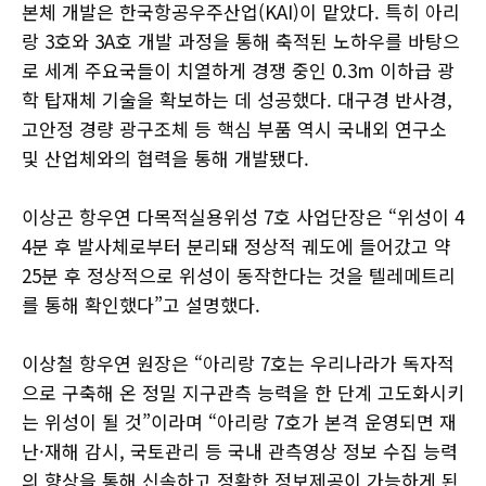
본체 개발은 한국항공우주산업(KAI)이 맡았다. 특히 아리
랑 3호와 3A호 개발 과정을 통해 축적된 노하우를 바탕으
로 세계 주요국들이 치열하게 경쟁 중인 0.3m 이하급 광
학 탑재체 기술을 확보하는 데 성공했다. 대구경 반사경,
고안정 경량 광구조체 등 핵심 부품 역시 국내외 연구소
및 산업체와의 협력을 통해 개발됐다.
이상곤 항우연 다목적실용위성 7호 사업단장은 “위성이 4
4분 후 발사체로부터 분리돼 정상적 궤도에 들어갔고 약
25분 후 정상적으로 위성이 동작한다는 것을 텔레메트리
를 통해 확인했다”고 설명했다.
이상철 항우연 원장은 “아리랑 7호는 우리나라가 독자적
으로 구축해 온 정밀 지구관측 능력을 한 단계 고도화시키
는 위성이 될 것”이라며 “아리랑 7호가 본격 운영되면 재
난·재해 감시, 국토관리 등 국내 관측영상 정보 수집 능력
의 향상을 통해 신속하고 정확한 정보제공이 가능하게 된