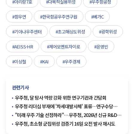
#아리랑7호
#다목적실용위성
#우주항공청
#항우연
#한국항공우주연구원
#베가C
#기아나우주센터
#초고해상도위성
#광학위성
#AEISS-HR
#제어모멘트자이로
#윤영빈
#이상철
#KAI
#우주경제
관련기사
우주청, 달 탐사 역량 강화 위한 연구기관과 간담회
우주청 리더십 부재에 '차세대발사체' 표류…연구수당
미지급·기업 일감 중단
"미래 우주 기술 선점하라"… 우주청, 2026년 신규 R&D
설명회 개최
우주청, 초소형 군집위성 검증기 16일 오전 발사 재시도