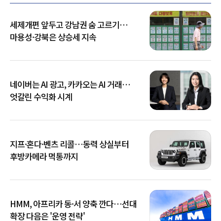
세제개편 앞두고 강남권 숨 고르기…
마용성·강북은 상승세 지속
네이버는 AI 광고, 카카오는 AI 거래…
엇갈린 수익화 시계
지프·혼다·벤츠 리콜…동력 상실부터
후방카메라 먹통까지
HMM, 아프리카 동·서 양축 깐다…선대
확장 다음은 '운영 전략'