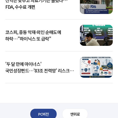
신약은 낮추고 의료기기는 올렸다…
FDA, 수수료 개편
코스피, 중동 악재·외인 순매도에
하락…"하이닉스 또 급락"
'두 달 만에 마이너스'
국민성장펀드…'83조 전력망' 리스크
확산
PC버전
맨위로