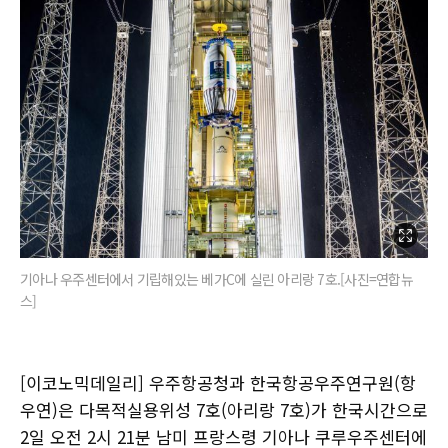
기아나 우주센터에서 기립해있는 베가C에 실린 아리랑 7호.[사진=연합뉴
스]
[이코노믹데일리] 우주항공청과 한국항공우주연구원(항
우연)은 다목적실용위성 7호(아리랑 7호)가 한국시간으로
2일 오전 2시 21분 남미 프랑스령 기아나 쿠루우주센터에