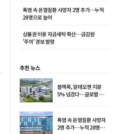
폭염 속 온열질환 사망자 2명 추가…누적
28명으로 늘어
상품권 이용 자금세탁 확산…금감원
'주의' 경보 발령
추천 뉴스
블랙록, 알테오젠 지분
5% 넘겼다…글로벌
투자자 '주목'
폭염 속 온열질환 사망자
2명 추가…누적 28명으로