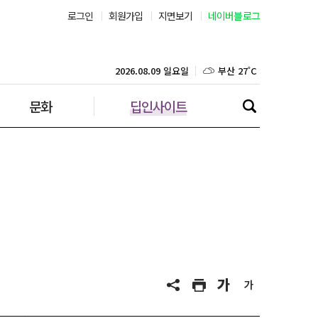
서울 25˚C
로그인
회원가입
지면보기
네이버블로그
부산 27˚C
2026.08.09 일요일
대구 26˚C
문화
딥인사이트
인천 26˚C
광주 26˚C
대전 25˚C
울산 25˚C
강릉 22˚C
제주 27˚C