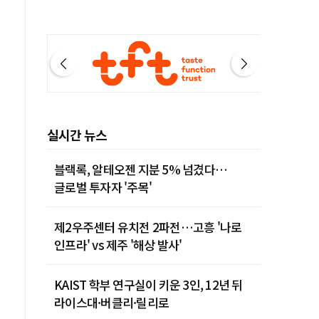
실시간 뉴스
블랙록, 알테오젠 지분 5% 넘겼다…
글로벌 투자자 '주목'
제2우주센터 유치전 2파전…고흥 '나로
인프라' vs 제주 '해상 발사'
KAIST 학부 연구실이 키운 3인, 12년 뒤
라이스대·버클리·릴리로