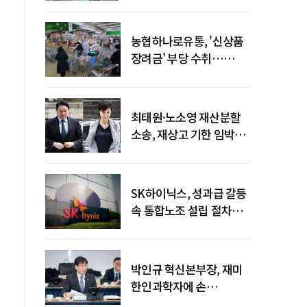
농협하나로유통, '신상품
장려금' 부당 수취…
공정위 과징금
4억6200만원
최태원·노소영 재산분할
소송, 재상고 기한 임박…
이번주 결론 갈림길
SK하이닉스, 성과급 갈등
속 통합노조 설립 절차
착수
박인규 혁신본부장, 재미
한인과학자에 손
내밀었다…AI·우주·양자