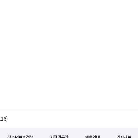
16)
청소년보호정책
저작권규약
채용안내
기사제보