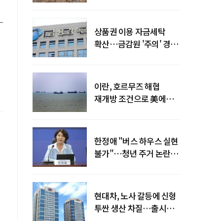
늘어
상품권 이용 자금세탁
확산…금감원 '주의' 경보
발령
이란, 호르무즈 해협
재개방 조건으로 美에
병력 철수·배상 요구
한정애 "버스 하우스 실현
불가"…청년 주거 논란
진화
현대차, 노사 갈등에 신형
투싼 생산 차질…출시
일정 영향 가능성↑