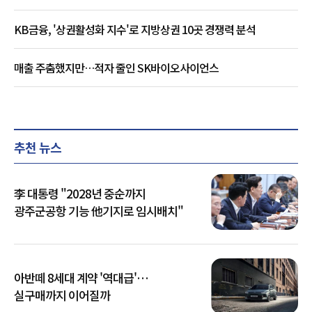
KB금융, '상권활성화 지수'로 지방상권 10곳 경쟁력 분석
매출 주춤했지만…적자 줄인 SK바이오사이언스
추천 뉴스
李 대통령 "2028년 중순까지
광주군공항 기능 他기지로 임시배치"
아반떼 8세대 계약 '역대급'…
실구매까지 이어질까