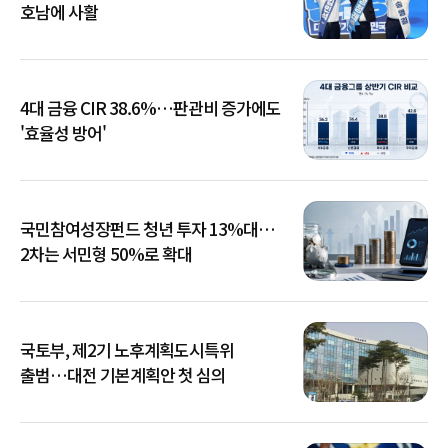
호남에 사활
4대 금융 CIR 38.6%…판관비 증가에도
'효율성 방어'
국민참여성장펀드 청년 투자 13%대…
2차는 서민형 50%로 확대
국토부, 제2기 노후계획도시특위
출범…대전 기본계획안 첫 심의