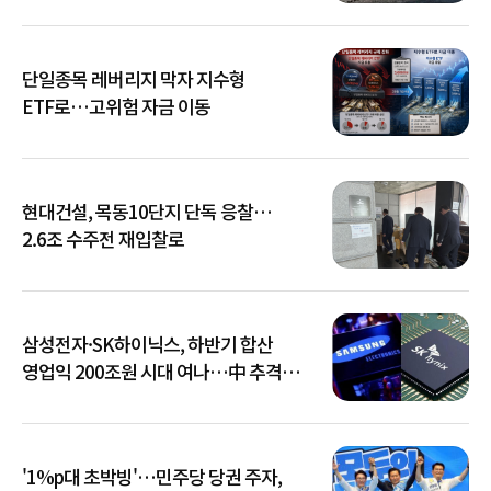
단일종목 레버리지 막자 지수형
ETF로…고위험 자금 이동
현대건설, 목동10단지 단독 응찰…
2.6조 수주전 재입찰로
삼성전자·SK하이닉스, 하반기 합산
영업익 200조원 시대 여나…中 추격은
부담
'1%p대 초박빙'…민주당 당권 주자,