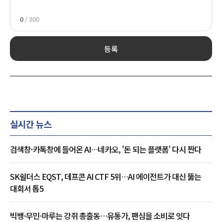
0
/ 300
등록
실시간 뉴스
검색창·카톡창에 들어온 AI…네카오, '돈 되는 플랫폼' 다시 짠다
SK쉴더스 EQST, 데프콘 AI CTF 5위…AI 에이전트가 대신 뚫는
대회서 톱5
빅뱅·무민·마루는 강쥐 총출동…유통가, 팬심을 소비로 잇다