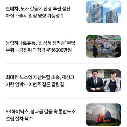
현대차, 노사 갈등에 신형 투싼 생산
차질…출시 일정 영향 가능성↑
농협하나로유통, '신상품 장려금' 부당
수취…공정위 과징금 4억6200만원
최태원·노소영 재산분할 소송, 재상고
기한 임박…이번주 결론 갈림길
SK하이닉스, 성과급 갈등 속 통합노조
설립 절차 착수