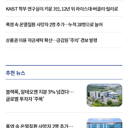
KAIST 학부 연구실이 키운 3인, 12년 뒤 라이스대·버클리·릴리로
폭염 속 온열질환 사망자 2명 추가…누적 28명으로 늘어
상품권 이용 자금세탁 확산…금감원 '주의' 경보 발령
추천 뉴스
블랙록, 알테오젠 지분 5% 넘겼다…
글로벌 투자자 '주목'
폭염 속 온열질환 사망자 2명 추가…