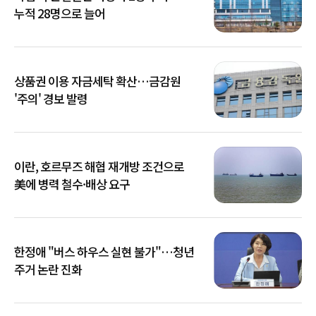
누적 28명으로 늘어
상품권 이용 자금세탁 확산…금감원
'주의' 경보 발령
이란, 호르무즈 해협 재개방 조건으로
美에 병력 철수·배상 요구
한정애 "버스 하우스 실현 불가"…청년
주거 논란 진화