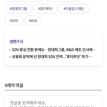
#현대차그룹
#포티투닷
#이클립스재단
#SDV
#VDA
관련기사
SDV 중심 전환 본궤도…현대차그룹, R&D·제조 인사에
방점
상용화 문턱에 선 현대차 SDV 전략...'포티투닷' 차기
리더십 과제는
0
개의 댓글