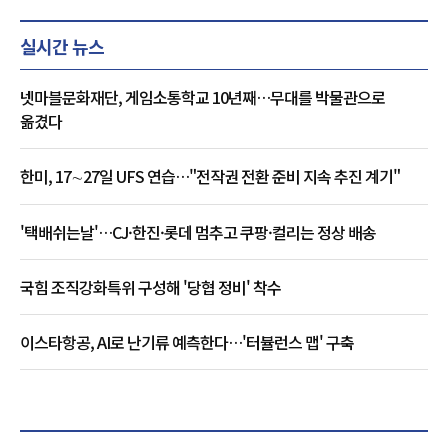
실시간 뉴스
넷마블문화재단, 게임소통학교 10년째…무대를 박물관으로
옮겼다
한미, 17∼27일 UFS 연습…"전작권 전환 준비 지속 추진 계기"
'택배쉬는날'…CJ·한진·롯데 멈추고 쿠팡·컬리는 정상 배송
국힘 조직강화특위 구성해 '당협 정비' 착수
이스타항공, AI로 난기류 예측한다…'터뷸런스 맵' 구축