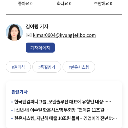
좋아요
0
화나요
0
추천해요
0
김아령
기자
kimar0604@kyungjeilbo.com
기자페이지
#결의식
#품질명가
#한온시스템
관련기사
한국앤컴퍼니그룹, 모델솔루션 대표에 유형민 내정…
계열사 첫 40대 CEO
[신년사] 이수일 한온시스템 부회장 "연매출 11조원·
영업이익률 5% 목표"
한온시스템, 지난해 매출 10조원 돌파…영업이익 전년比
184.5% 증가