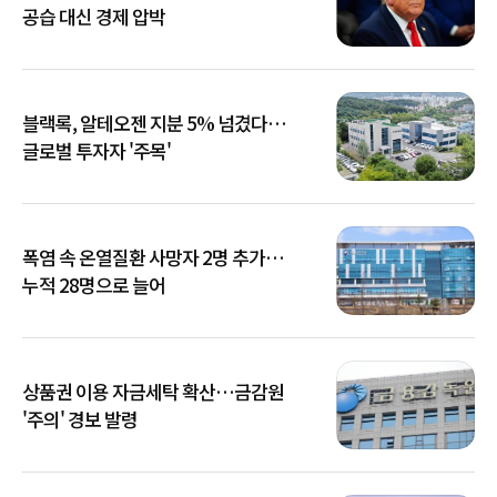
공습 대신 경제 압박
블랙록, 알테오젠 지분 5% 넘겼다…
글로벌 투자자 '주목'
폭염 속 온열질환 사망자 2명 추가…
누적 28명으로 늘어
상품권 이용 자금세탁 확산…금감원
'주의' 경보 발령