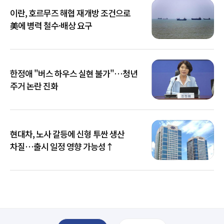
이란, 호르무즈 해협 재개방 조건으로
美에 병력 철수·배상 요구
한정애 "버스 하우스 실현 불가"…청년
주거 논란 진화
현대차, 노사 갈등에 신형 투싼 생산
차질…출시 일정 영향 가능성↑