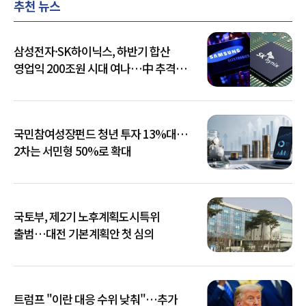
추천 뉴스
삼성전자·SK하이닉스, 하반기 합산
영업익 200조원 시대 여나…中 추격은
부담
국민참여성장펀드 청년 투자 13%대…
2차는 서민형 50%로 확대
국토부, 제2기 노후계획도시특위
출범…대전 기본계획안 첫 심의
트럼프 "이란 대응 수위 낮춰"…추가