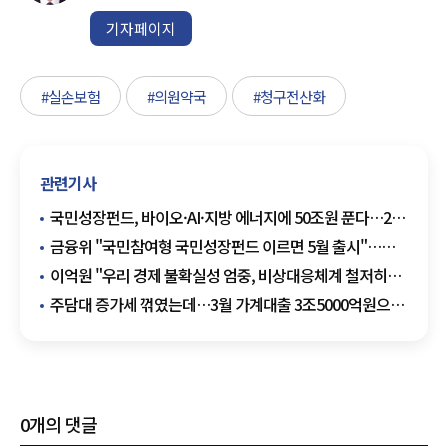
기자페이지
#실손보험
#의원약국
#청구전산화
관련기사
국민성장펀드, 바이오·AI·지방 에너지에 50조원 푼다…2차
메가프로젝트도 공개
금융위 "국민참여형 국민성장펀드 이르면 5월 출시"…
투자대상·자펀드 선정기준 마련
이억원 "우리 경제 불확실성 엄중, 비상대응체계 철저히
유지해야"
주담대 증가세 꺾였는데…3월 가계대출 3조5000억원으로
확대
0
개의 댓글