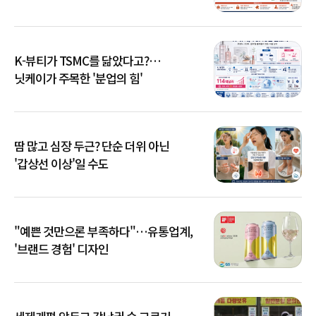
K-뷰티가 TSMC를 닮았다고?…
닛케이가 주목한 '분업의 힘'
땀 많고 심장 두근? 단순 더위 아닌
'갑상선 이상'일 수도
"예쁜 것만으론 부족하다"…유통업계,
'브랜드 경험' 디자인