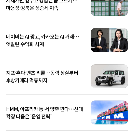
세제개편 앞두고 강남권 숨 고르기…
마용성·강북은 상승세 지속
네이버는 AI 광고, 카카오는 AI 거래…
엇갈린 수익화 시계
지프·혼다·벤츠 리콜…동력 상실부터
후방카메라 먹통까지
HMM, 아프리카 동·서 양축 깐다…선대
확장 다음은 '운영 전략'