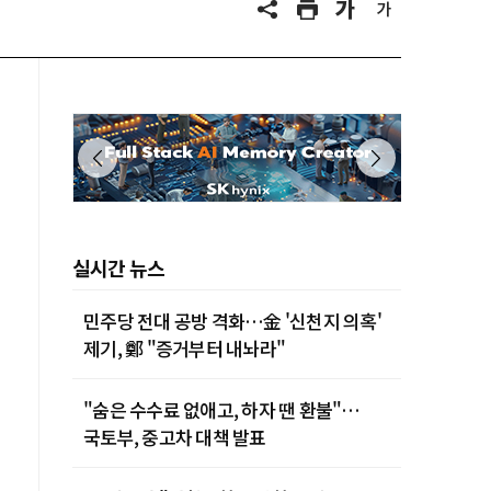
실시간 뉴스
민주당 전대 공방 격화…金 '신천지 의혹'
제기, 鄭 "증거부터 내놔라"
"숨은 수수료 없애고, 하자 땐 환불"…
국토부, 중고차 대책 발표