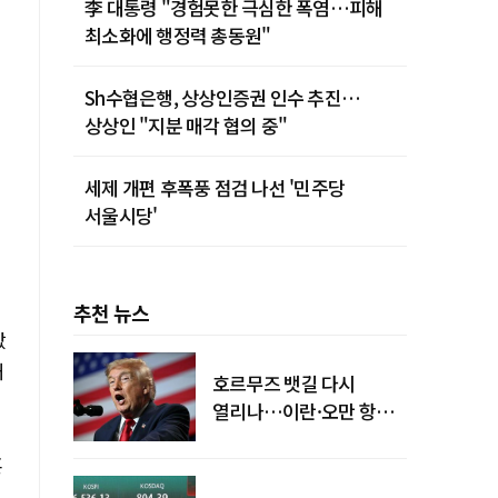
李 대통령 "경험못한 극심한 폭염…피해
최소화에 행정력 총동원"
Sh수협은행, 상상인증권 인수 추진…
상상인 "지분 매각 협의 중"
세제 개편 후폭풍 점검 나선 '민주당
서울시당'
추천 뉴스
갔
대
호르무즈 뱃길 다시
열리나…이란·오만 항로
합의
혼