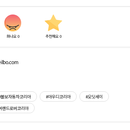
화나요
0
추천해요
0
ilbo.com
#볼보자동차코리아
#아우디코리아
#오딧세이
어랜드로버코리아