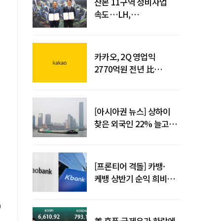
산본 11구역 정비사업
속도…LH,
주민대표회의와
사업시행약정 체결
카카오, 2Q 영업익
2770억원 전년 比
36%↑…역대 최대 분기
실적 달성
[아시아권 뉴스] 상하이
찾은 외국인 22% 늘고
중국 자동차 수출 509만대
[프론티어 격돌] 카뱅·
케뱅 상반기 순익 희비…
플랫폼·개인사업자
금융으로 성장 기반 확대
美 훈풍·국제유가 하락에