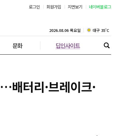
로그인
회원가입
지면보기
네이버블로그
부산 30˚C
대구 35˚C
2026.08.06 목요일
문화
딥인사이트
인천 30˚C
광주 34˚C
대전 36˚C
콜…배터리·브레이크·
울산 32˚C
강릉 31˚C
제주 30˚C