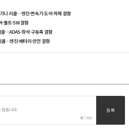
르기니 리콜…엔진·변속기·도어·차체 결함
어·볼트·SW 결함
리콜…ADAS·좌석·구동축 결함
차 리콜…엔진·배터리·안전 결함
등록
0
/ 300