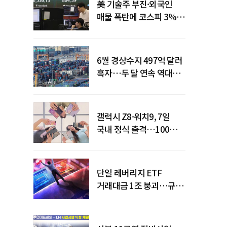
美 기술주 부진·외국인
매물 폭탄에 코스피 3%대
급락
6월 경상수지 497억 달러
흑자…두 달 연속 역대
최대
갤럭시 Z8·워치9, 7일
국내 정식 출격…100개국
순차 출시
단일 레버리지 ETF
거래대금 1조 붕괴…규제
직격탄