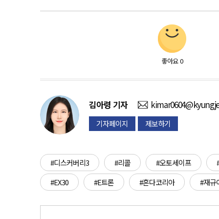
좋아요
0
김아령
기자
kimar0604@kyungje
기자페이지
제보하기
#디스커버리3
#리콜
#오토세이프
#EX30
#E트론
#혼다코리아
#재규