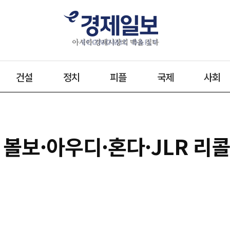
건설
정치
피플
국제
사회
 볼보·아우디·혼다·JLR 리