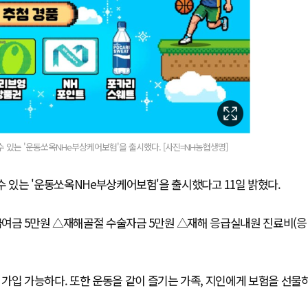
수 있는 '운동쏘옥NHe부상케어보험'을 출시했다. [사진=NH농협생명]
수 있는 '운동쏘옥NHe부상케어보험'을 출시했다고 11일 밝혔다.
여금 5만원 △재해골절 수술자금 5만원 △재해 응급실내원 진료비(응
가입 가능하다. 또한 운동을 같이 즐기는 가족, 지인에게 보험을 선물