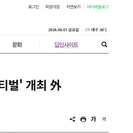
로그인
회원가입
지면보기
네이버블로그
대구 36˚C
인천 32˚C
2026.08.07 금요일
문화
딥인사이트
광주 37˚C
대전 36˚C
울산 32˚C
티벌' 개최 外
강릉 31˚C
제주 31˚C