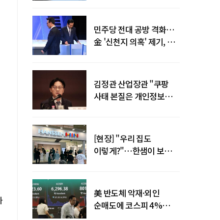
말년 성장 박차
민주당 전대 공방 격화…
金 '신천지 의혹' 제기, 鄭
"증거부터 내놔라"
김정관 산업장관 "쿠팡
사태 본질은 개인정보
유출…한미동맹 흔들
사안 아냐"
[현장] "우리 집도
이렇게?"…한샘이 보여준
프리미엄 리모델링의 미래
美 반도체 악재·외인
하
순매도에 코스피 4%
급락…반면 코스닥 800선