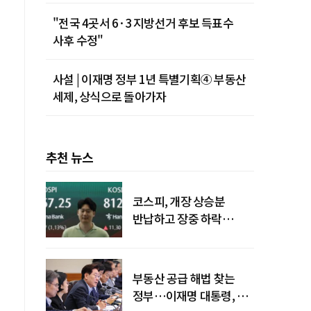
"전국 4곳서 6·3 지방선거 후보 득표수
사후 수정"
사설 | 이재명 정부 1년 특별기획④ 부동산
세제, 상식으로 돌아가자
추천 뉴스
코스피, 개장 상승분
반납하고 장중 하락
전환…중동 리스크·美
경계감
부동산 공급 해법 찾는
정부…이재명 대통령, 2차