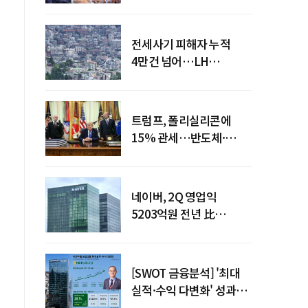
점검회의 주재
전세사기 피해자 누적
4만건 넘어…LH
피해주택 매입도 1만호
돌파
트럼프, 폴리실리콘에
15% 관세…반도체·
태양광 공급망 재편 신호
네이버, 2Q 영업익
5203억원 전년 比
0.2%↓…영업익
주춤에도 성장동력 키운다
[SWOT 금융분석] '최대
실적·수익 다변화' 성과…
이찬우號 농협금융, 임기