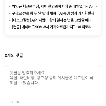
박인규 혁신본부장, 재미 한인과학자에 손 내밀었다…AI·
우주·양자 공동연구 확대
구광모·젠슨 황 두 달 만에 재회…AI 동맹 성과 가시화될까
[데스크칼럼] AI와 사람이 함께 일하는 법을 고민할 때다
[컨콜] 네이버 "200MW서 기가와트급까지"…AI 팩토리
글로벌 확장 청사진
0
개의 댓글
0
/ 300