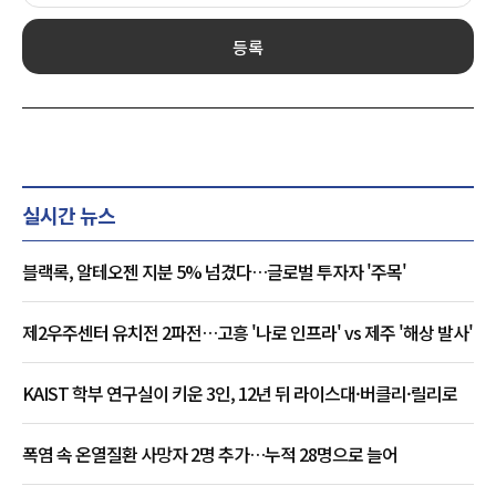
등록
실시간 뉴스
블랙록, 알테오젠 지분 5% 넘겼다…글로벌 투자자 '주목'
제2우주센터 유치전 2파전…고흥 '나로 인프라' vs 제주 '해상 발사'
KAIST 학부 연구실이 키운 3인, 12년 뒤 라이스대·버클리·릴리로
폭염 속 온열질환 사망자 2명 추가…누적 28명으로 늘어