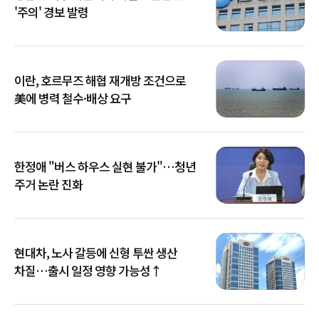
'주의' 경보 발령
이란, 호르무즈 해협 재개방 조건으로
美에 병력 철수·배상 요구
한정애 "버스 하우스 실현 불가"…청년
주거 논란 진화
현대차, 노사 갈등에 신형 투싼 생산
차질…출시 일정 영향 가능성↑