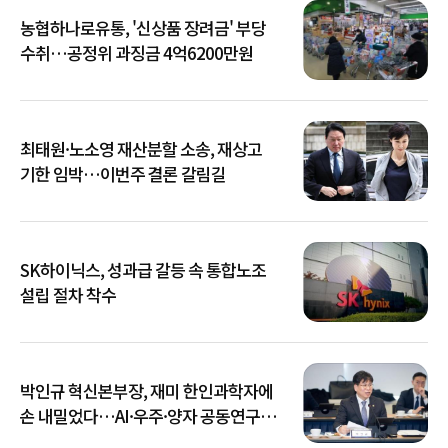
농협하나로유통, '신상품 장려금' 부당
수취…공정위 과징금 4억6200만원
최태원·노소영 재산분할 소송, 재상고
기한 임박…이번주 결론 갈림길
SK하이닉스, 성과급 갈등 속 통합노조
설립 절차 착수
박인규 혁신본부장, 재미 한인과학자에
손 내밀었다…AI·우주·양자 공동연구
확대