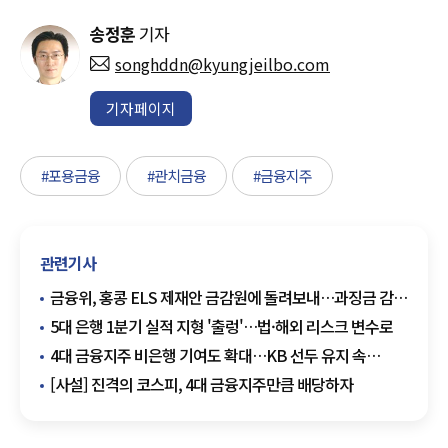
송정훈
기자
songhddn@kyungjeilbo.com
기자페이지
#포용금융
#관치금융
#금융지주
관련기사
금융위, 홍콩 ELS 제재안 금감원에 돌려보내…과징금 감경
가능성 주목
5대 은행 1분기 실적 지형 '출렁'…법·해외 리스크 변수로
4대 금융지주 비은행 기여도 확대…KB 선두 유지 속
우리금융 반등 뚜렷
[사설] 진격의 코스피, 4대 금융지주만큼 배당하자