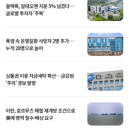
블랙록, 알테오젠 지분 5% 넘겼다…
글로벌 투자자 '주목'
폭염 속 온열질환 사망자 2명 추가…
누적 28명으로 늘어
상품권 이용 자금세탁 확산…금감원
'주의' 경보 발령
이란, 호르무즈 해협 재개방 조건으로
美에 병력 철수·배상 요구