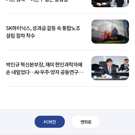
SK하이닉스, 성과급 갈등 속 통합노조
설립 절차 착수
박인규 혁신본부장, 재미 한인과학자에
손 내밀었다…AI·우주·양자 공동연구
확대
PC버전
맨위로