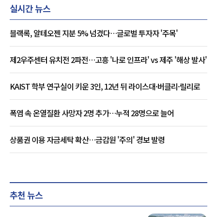
실시간 뉴스
블랙록, 알테오젠 지분 5% 넘겼다…글로벌 투자자 '주목'
제2우주센터 유치전 2파전…고흥 '나로 인프라' vs 제주 '해상 발사'
KAIST 학부 연구실이 키운 3인, 12년 뒤 라이스대·버클리·릴리로
폭염 속 온열질환 사망자 2명 추가…누적 28명으로 늘어
상품권 이용 자금세탁 확산…금감원 '주의' 경보 발령
추천 뉴스