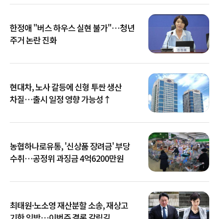
한정애 "버스 하우스 실현 불가"…청년
주거 논란 진화
현대차, 노사 갈등에 신형 투싼 생산
차질…출시 일정 영향 가능성↑
농협하나로유통, '신상품 장려금' 부당
수취…공정위 과징금 4억6200만원
최태원·노소영 재산분할 소송, 재상고
기한 임박…이번주 결론 갈림길