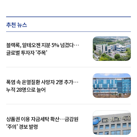
추천 뉴스
블랙록, 알테오젠 지분 5% 넘겼다…
글로벌 투자자 '주목'
폭염 속 온열질환 사망자 2명 추가…
누적 28명으로 늘어
상품권 이용 자금세탁 확산…금감원
'주의' 경보 발령