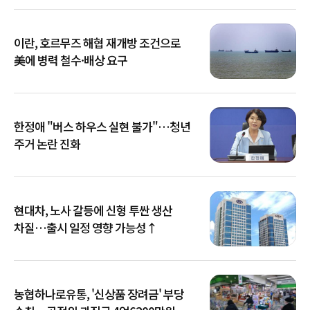
이란, 호르무즈 해협 재개방 조건으로
美에 병력 철수·배상 요구
한정애 "버스 하우스 실현 불가"…청년
주거 논란 진화
현대차, 노사 갈등에 신형 투싼 생산
차질…출시 일정 영향 가능성↑
농협하나로유통, '신상품 장려금' 부당