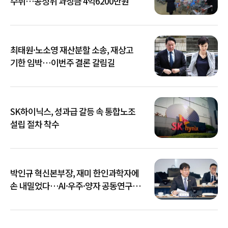
수취…공정위 과징금 4억6200만원
최태원·노소영 재산분할 소송, 재상고
기한 임박…이번주 결론 갈림길
SK하이닉스, 성과급 갈등 속 통합노조
설립 절차 착수
박인규 혁신본부장, 재미 한인과학자에
손 내밀었다…AI·우주·양자 공동연구
확대