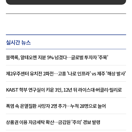
실시간 뉴스
블랙록, 알테오젠 지분 5% 넘겼다…글로벌 투자자 '주목'
제2우주센터 유치전 2파전…고흥 '나로 인프라' vs 제주 '해상 발사'
KAIST 학부 연구실이 키운 3인, 12년 뒤 라이스대·버클리·릴리로
폭염 속 온열질환 사망자 2명 추가…누적 28명으로 늘어
상품권 이용 자금세탁 확산…금감원 '주의' 경보 발령