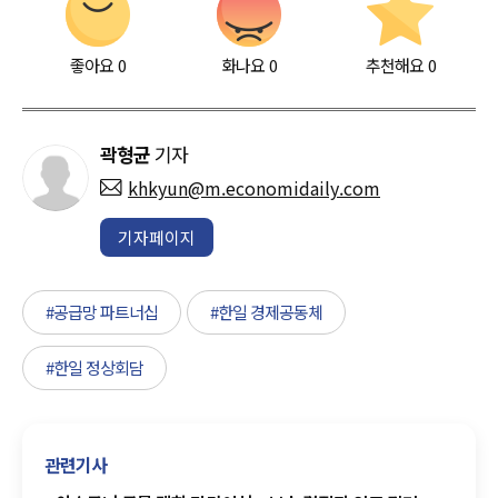
좋아요
0
화나요
0
추천해요
0
곽형균
기자
khkyun@m.economidaily.com
기자페이지
#공급망 파트너십
#한일 경제공동체
#한일 정상회담
관련기사