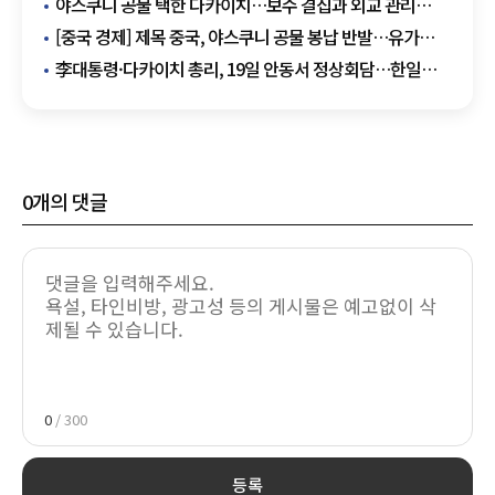
야스쿠니 공물 택한 다카이치…보수 결집과 외교 관리
노렸다
[중국 경제] 제목 중국, 야스쿠니 공물 봉납 반발…유가
인하·소비 이슈도 동시 부각
李대통령·다카이치 총리, 19일 안동서 정상회담…한일
셔틀외교 재가동
0
개의 댓글
0
/ 300
등록