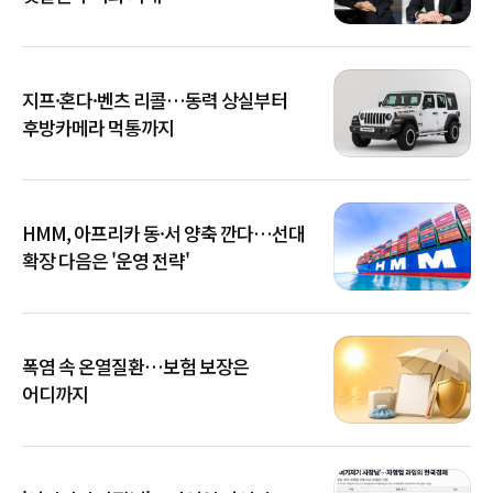
지프·혼다·벤츠 리콜…동력 상실부터
후방카메라 먹통까지
HMM, 아프리카 동·서 양축 깐다…선대
확장 다음은 '운영 전략'
폭염 속 온열질환…보험 보장은
어디까지