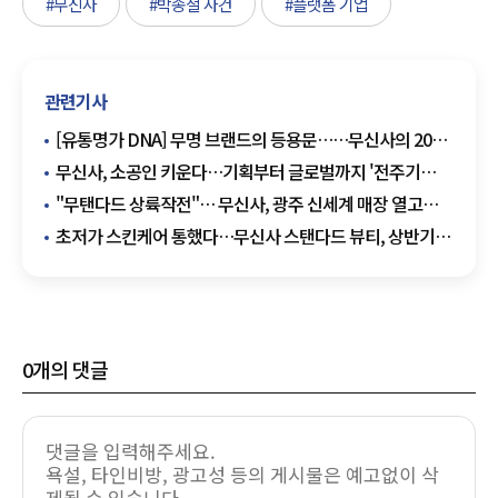
#무신사
#박종철 사건
#플랫폼 기업
관련기사
[유통명가 DNA] 무명 브랜드의 등용문……무신사의 20년
플랫폼 혁명
무신사, 소공인 키운다…기획부터 글로벌까지 '전주기
지원
"무탠다드 상륙작전"… 무신사, 광주 신세계 매장 열고
호남권 첫 진출
초저가 스킨케어 통했다…무신사 스탠다드 뷰티, 상반기
거래액 2.5배 '껑충'
0
개의 댓글