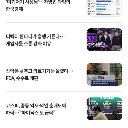
'여기저기 사장님'…자영업 과잉의
한국경제
디렉터 한마디가 흥행 가른다…
게임사들 소통 강화 이유
신약은 낮추고 의료기기는 올렸다…
FDA, 수수료 개편
코스피, 중동 악재·외인 순매도에
하락…"하이닉스 또 급락"