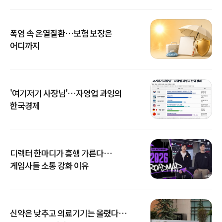
폭염 속 온열질환…보험 보장은
어디까지
'여기저기 사장님'…자영업 과잉의
한국경제
디렉터 한마디가 흥행 가른다…
게임사들 소통 강화 이유
신약은 낮추고 의료기기는 올렸다…