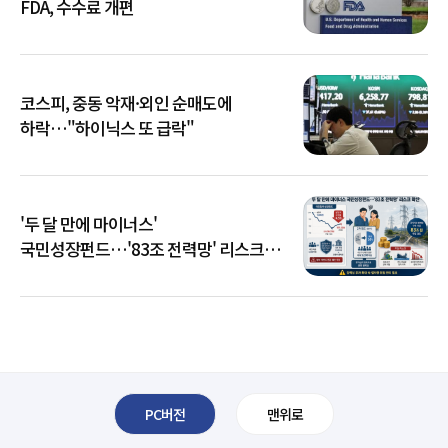
FDA, 수수료 개편
코스피, 중동 악재·외인 순매도에
하락…"하이닉스 또 급락"
'두 달 만에 마이너스'
국민성장펀드…'83조 전력망' 리스크
확산
PC버전
맨위로