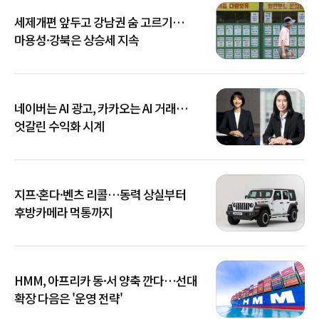
세제개편 앞두고 강남권 숨 고르기…
마용성·강북은 상승세 지속
네이버는 AI 광고, 카카오는 AI 거래…
엇갈린 수익화 시계
지프·혼다·벤츠 리콜…동력 상실부터
후방카메라 먹통까지
HMM, 아프리카 동·서 양축 깐다…선대
확장 다음은 '운영 전략'