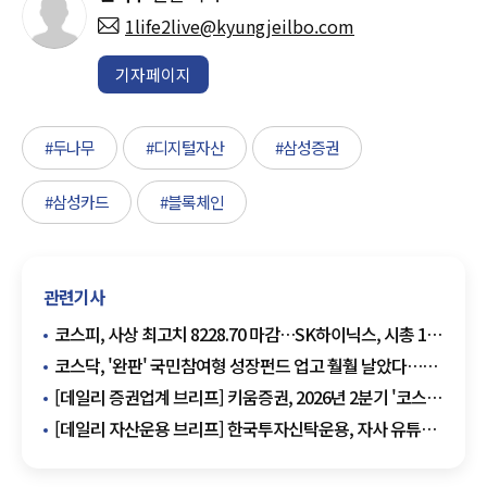
1life2live@kyungjeilbo.com
기자페이지
#두나무
#디지털자산
#삼성증권
#삼성카드
#블록체인
관련기사
코스피, 사상 최고치 8228.70 마감…SK하이닉스, 시총 1조
달러 돌파 '새 역사'
코스닥, '완판' 국민참여형 성장펀드 업고 훨훨 날았다…
코스피는 소폭 상승으로 마감
[데일리 증권업계 브리프] 키움증권, 2026년 2분기 '코스닥
키우고' 콥데이 개최 外
[데일리 자산운용 브리프] 한국투자신탁운용, 자사 유튜브
콘텐츠 'ACE 궁금증해결소' 누적 조회수 1000만회 돌파 外