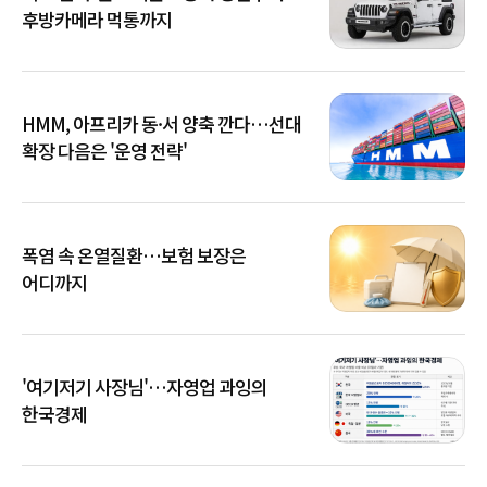
후방카메라 먹통까지
HMM, 아프리카 동·서 양축 깐다…선대
확장 다음은 '운영 전략'
폭염 속 온열질환…보험 보장은
어디까지
'여기저기 사장님'…자영업 과잉의
한국경제