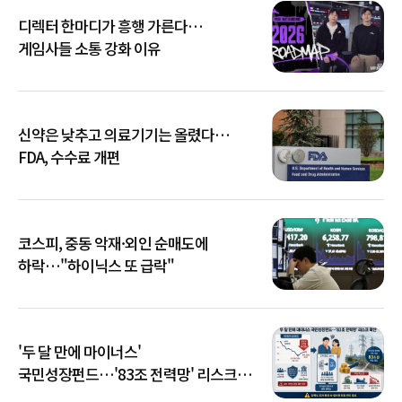
디렉터 한마디가 흥행 가른다…
게임사들 소통 강화 이유
신약은 낮추고 의료기기는 올렸다…
FDA, 수수료 개편
코스피, 중동 악재·외인 순매도에
하락…"하이닉스 또 급락"
'두 달 만에 마이너스'
국민성장펀드…'83조 전력망' 리스크
확산