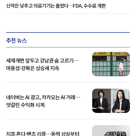
신약은 낮추고 의료기기는 올렸다…FDA, 수수료 개편
추천 뉴스
세제개편 앞두고 강남권 숨 고르기…
마용성·강북은 상승세 지속
네이버는 AI 광고, 카카오는 AI 거래…
엇갈린 수익화 시계
지프·혼다·벤츠 리콜…동력 상실부터