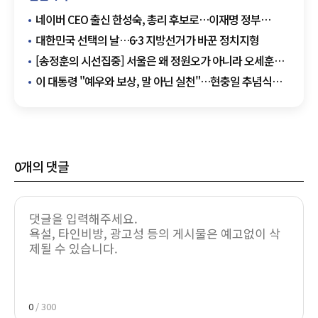
네이버 CEO 출신 한성숙, 총리 후보로…이재명 정부
'디지털 총리' 카드
대한민국 선택의 날…6·3 지방선거가 바꾼 정치지형
[송정훈의 시선집중] 서울은 왜 정원오가 아니라 오세훈을
택했나
이 대통령 "예우와 보상, 말 아닌 실천"…현충일 추념식
참석
0
개의 댓글
0
/ 300