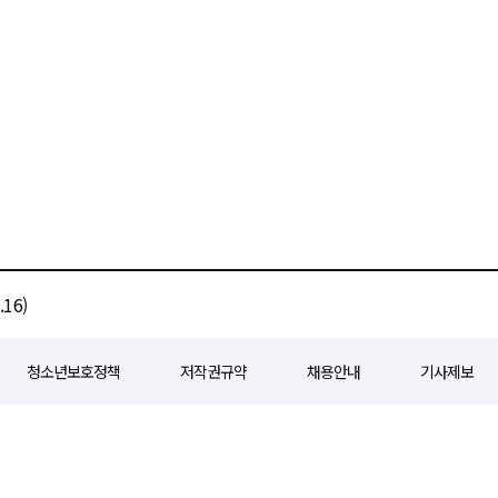
16)
청소년보호정책
저작권규약
채용안내
기사제보
80
등록일자 : 2018년 07월 04일
제호 : e경제일보
발행인: 회장/곽영길
편
3 삼공빌딩 11층
발행 : 2018년 07월 04일
청소년보호책임자 : 선재관
전화 : 0