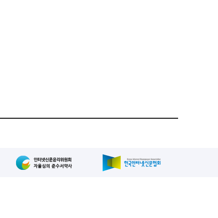
집인: 사장/양규현
패밀리사이트
2-739-2171