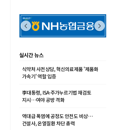
실시간 뉴스
식약처 사전상담, 혁신의료제품 '제품화
가속기' 역할 입증
李대통령, ISA·주가누르기법 재검토
지시…여야 공방 격화
역대급 폭염에 공정도 안전도 비상…
건설사, 온열질환 차단 총력