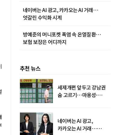
네이버는 AI 광고, 카카오는 AI 거래…
엇갈린 수익화 시계
방예준의 머니포켓 폭염 속 온열질환…
보험 보장은 어디까지
이
추천 뉴스
세제개편 앞두고 강남권
결
숨 고르기…마용성·
강북은 상승세 지속
대
네이버는 AI 광고,
부
카카오는 AI 거래…