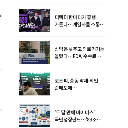
있
디렉터 한마디가 흥행
가른다…게임사들 소통
강화 이유
신약은 낮추고 의료기기는
올렸다…FDA, 수수료
개편
코스피, 중동 악재·외인
순매도에
하락…"하이닉스 또
급락"
'두 달 만에 마이너스'
국민성장펀드…'83조
전력망' 리스크 확산