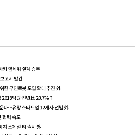
사키 앞세워 설계 승부
영보고서 발간
 위한 무인로봇 도입 확대 추진 外
2618억원·전년比 20.7%↑
키운다…유망 스타트업 12개사 선별 外
전 협력 속도
이치 스페셜 티 출시 外