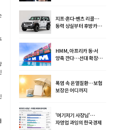
엇갈린 수익화 시계
는
지프·혼다·벤츠 리콜…
동력 상실부터 후방카메라
먹통까지
주
HMM, 아프리카 동·서
양축 깐다…선대 확장
상
다음은 '운영 전략'
인
폭염 속 온열질환…보험
보장은 어디까지
인
'여기저기 사장님'…
를
자영업 과잉의 한국경제