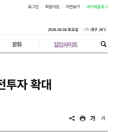
로그인
회원가입
지면보기
네이버블로그
부산 27˚C
대구 26˚C
2026.08.08 토요일
문화
딥인사이트
인천 26˚C
광주 28˚C
대전 27˚C
안전투자 확대
울산 26˚C
강릉 21˚C
제주 29˚C