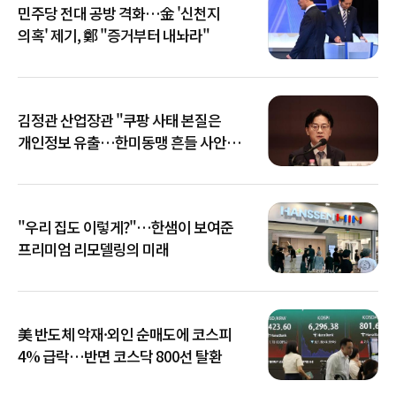
민주당 전대 공방 격화…金 '신천지
의혹' 제기, 鄭 "증거부터 내놔라"
김정관 산업장관 "쿠팡 사태 본질은
개인정보 유출…한미동맹 흔들 사안
아냐"
"우리 집도 이렇게?"…한샘이 보여준
프리미엄 리모델링의 미래
美 반도체 악재·외인 순매도에 코스피
4% 급락…반면 코스닥 800선 탈환