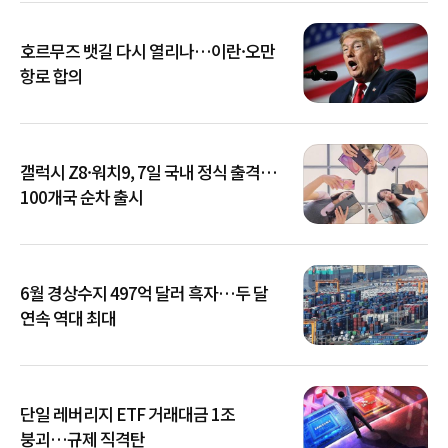
호르무즈 뱃길 다시 열리나…이란·오만
항로 합의
갤럭시 Z8·워치9, 7일 국내 정식 출격…
100개국 순차 출시
6월 경상수지 497억 달러 흑자…두 달
연속 역대 최대
단일 레버리지 ETF 거래대금 1조
붕괴…규제 직격탄