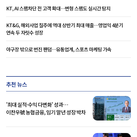
KT, AI 스팸차단 전 고객 확대…변형 스팸도 실시간 탐지
KT&G, 해외사업 질주에 역대 상반기 최대 매출…영업익 4분기
연속 두 자릿수 성장
야구장 밖으로 번진 팬덤…유통업계, 스포츠 마케팅 가속
추천 뉴스
'최대 실적·수익 다변화' 성과…
이찬우號 농협금융, 임기 말년 성장 박차