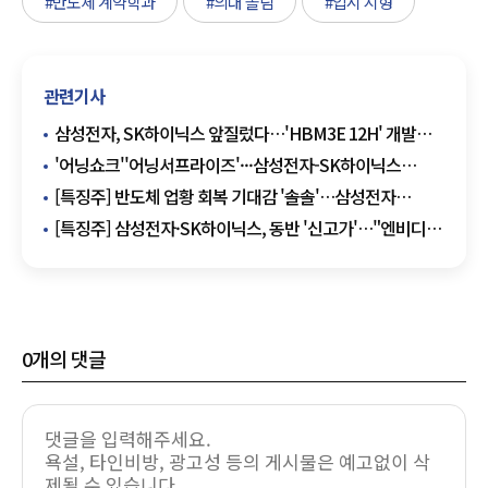
#반도체 계약학과
#의대 쏠림
#입시 지형
관련기사
삼성전자, SK하이닉스 앞질렀다…'HBM3E 12H' 개발
성공
'어닝쇼크''어닝서프라이즈'···삼성전자-SK하이닉스
반도체에서 갈렸다
[특징주] 반도체 업황 회복 기대감 '솔솔'…삼성전자
·SK하이닉스 동반 상승
[특징주] 삼성전자·SK하이닉스, 동반 '신고가'…"엔비디아
효과"
0
개의 댓글