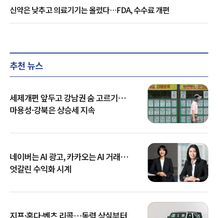
신약은 낮추고 의료기기는 올렸다…FDA, 수수료 개편
추천 뉴스
세제개편 앞두고 강남권 숨 고르기…
마용성·강북은 상승세 지속
네이버는 AI 광고, 카카오는 AI 거래…
엇갈린 수익화 시계
지프·혼다·벤츠 리콜…동력 상실부터