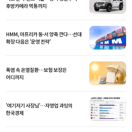
후방카메라 먹통까지
HMM, 아프리카 동·서 양축 깐다…선대
확장 다음은 '운영 전략'
폭염 속 온열질환…보험 보장은
어디까지
'여기저기 사장님'…자영업 과잉의
한국경제