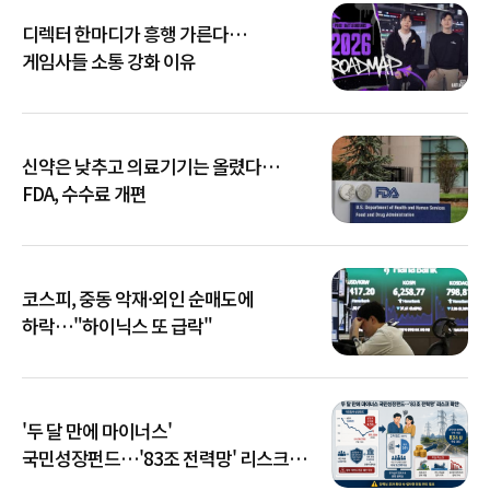
디렉터 한마디가 흥행 가른다…
게임사들 소통 강화 이유
신약은 낮추고 의료기기는 올렸다…
FDA, 수수료 개편
코스피, 중동 악재·외인 순매도에
하락…"하이닉스 또 급락"
'두 달 만에 마이너스'
국민성장펀드…'83조 전력망' 리스크
확산