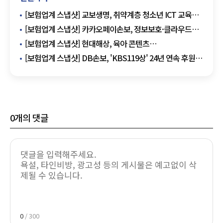
[보험업계 스냅샷] 교보생명, 취약계층 청소년 ICT 교육
확대 外
[보험업계 스냅샷] 카카오페이손보, 정보보호·클라우드
보안 국제인증 동시 획득 外
[보험업계 스냅샷] 현대해상, 육아 콘텐츠
'우리아이연구소' 조회수 성장세 外
[보험업계 스냅샷] DB손보, 'KBS119상' 24년 연속 후원
外
0
개의 댓글
0
/ 300