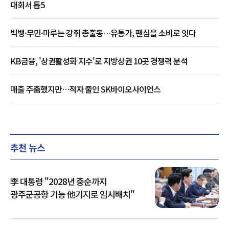
대회서 톱5
빅뱅·무민·마루는 강쥐 총출동…유통가, 팬심을 소비로 잇다
KB금융, '상권활성화 지수'로 지방상권 10곳 경쟁력 분석
매출 주춤했지만…적자 줄인 SK바이오사이언스
추천 뉴스
李 대통령 "2028년 중순까지
광주군공항 기능 他기지로 임시배치"