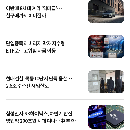
아반떼 8세대 계약 '역대급'…
실구매까지 이어질까
단일종목 레버리지 막자 지수형
ETF로…고위험 자금 이동
현대건설, 목동10단지 단독 응찰…
2.6조 수주전 재입찰로
삼성전자·SK하이닉스, 하반기 합산
영업익 200조원 시대 여나…中 추격은
부담