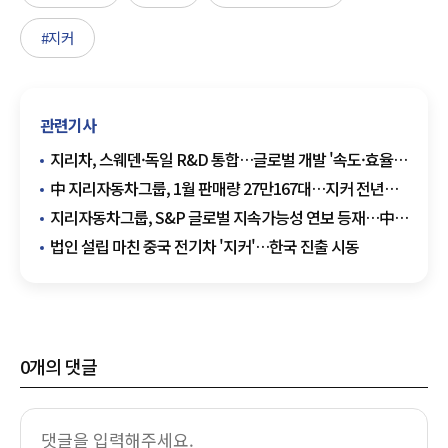
#지커
관련기사
지리차, 스웨덴·독일 R&D 통합…글로벌 개발 '속도·효율'
겨냥
中 지리자동차그룹, 1월 판매량 27만167대…지커 전년比
100%↑
지리자동차그룹, S&P 글로벌 지속가능성 연보 등재…中
완성차 최초
법인 설립 마친 중국 전기차 '지커'…한국 진출 시동
0
개의 댓글