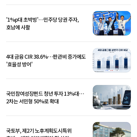
'1%p대 초박빙'…민주당 당권 주자,
호남에 사활
4대 금융 CIR 38.6%…판관비 증가에도
'효율성 방어'
국민참여성장펀드 청년 투자 13%대…
2차는 서민형 50%로 확대
국토부, 제2기 노후계획도시특위