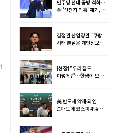
민주당 전대 공방 격화…
金 '신천지 의혹' 제기, 鄭
"증거부터 내놔라"
김정관 산업장관 "쿠팡
사태 본질은 개인정보
유출…한미동맹 흔들
사안 아냐"
며
[현장] "우리 집도
서
이렇게?"…한샘이 보여준
프리미엄 리모델링의 미래
美 반도체 악재·외인
는
순매도에 코스피 4%
급락…반면 코스닥 800선
탈환