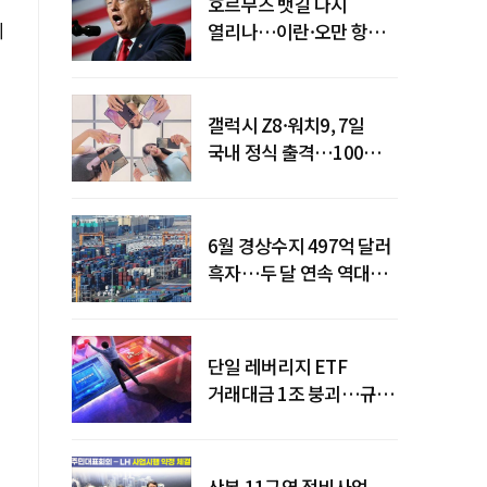
호르무즈 뱃길 다시
제
열리나…이란·오만 항로
합의
갤럭시 Z8·워치9, 7일
국내 정식 출격…100개국
순차 출시
6월 경상수지 497억 달러
흑자…두 달 연속 역대
최대
단일 레버리지 ETF
거래대금 1조 붕괴…규제
직격탄
산본 11구역 정비사업