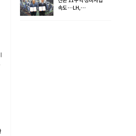
속도…LH,
주민대표회의와
사업시행약정 체결
비
.
환