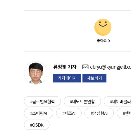
좋아요
0
류청빛
기자
cbryu@kyungjeilbo
기자페이지
제보하기
#글로벌AI협력
#네모트론연합
#네이버클
#소버린AI
#제조AI
#생성형AI
#엔
#QSDK