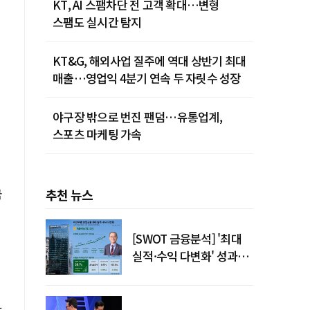
KT, AI 스팸차단 전 고객 확대…변형
스팸도 실시간 탐지
KT&G, 해외사업 질주에 역대 상반기 최대
매출…영업익 4분기 연속 두 자릿수 성장
야구장 밖으로 번진 팬덤…유통업계,
스포츠 마케팅 가속
국
추천 뉴스
[SWOT 금융분석] '최대
실적·수익 다변화' 성과…
이찬우號 농협금융, 임기
말년 성장 박차
합