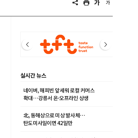
실시간 뉴스
네이버, 해피빈 앞세워 로컬 커머스
확대…강릉서 온·오프라인 상생
北, 동해상으로 미상 발사체…
탄도미사일이면 42일만