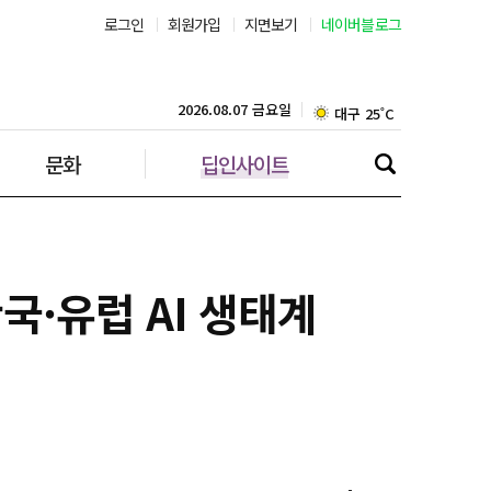
로그인
회원가입
지면보기
네이버블로그
부산 27˚C
대구 25˚C
2026.08.07 금요일
문화
딥인사이트
인천 28˚C
광주 26˚C
대전 25˚C
국·유럽 AI 생태계
울산 25˚C
강릉 26˚C
제주 28˚C