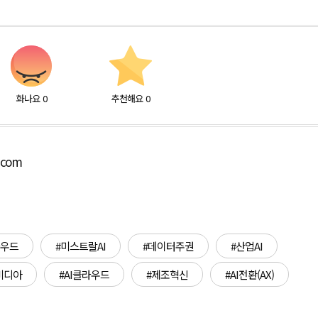
화나요
0
추천해요
0
.com
라우드
#미스트랄AI
#데이터주권
#산업AI
비디아
#AI클라우드
#제조혁신
#AI전환(AX)