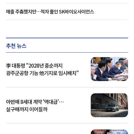
매출 주춤했지만…적자 줄인 SK바이오사이언스
추천 뉴스
李 대통령 "2028년 중순까지
광주군공항 기능 他기지로 임시배치"
아반떼 8세대 계약 '역대급'…
실구매까지 이어질까