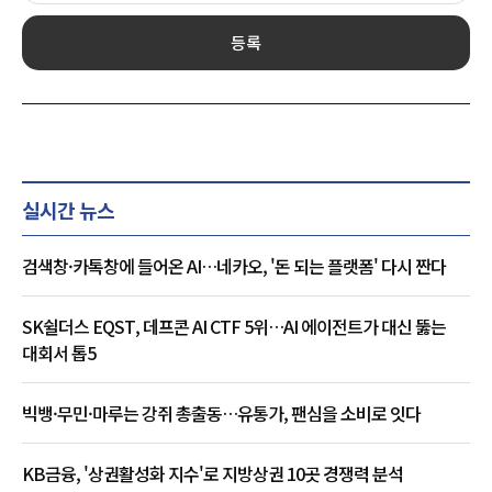
등록
실시간 뉴스
검색창·카톡창에 들어온 AI…네카오, '돈 되는 플랫폼' 다시 짠다
SK쉴더스 EQST, 데프콘 AI CTF 5위…AI 에이전트가 대신 뚫는
대회서 톱5
빅뱅·무민·마루는 강쥐 총출동…유통가, 팬심을 소비로 잇다
KB금융, '상권활성화 지수'로 지방상권 10곳 경쟁력 분석