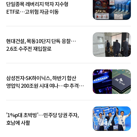
단일종목 레버리지 막자 지수형
ETF로…고위험 자금 이동
현대건설, 목동10단지 단독 응찰…
2.6조 수주전 재입찰로
삼성전자·SK하이닉스, 하반기 합산
영업익 200조원 시대 여나…中 추격은
부담
'1%p대 초박빙'…민주당 당권 주자,
호남에 사활