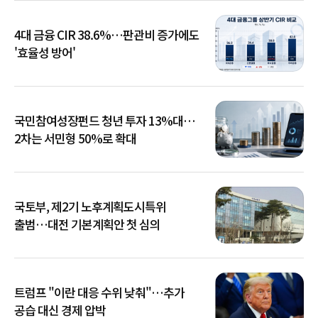
4대 금융 CIR 38.6%…판관비 증가에도
'효율성 방어'
국민참여성장펀드 청년 투자 13%대…
2차는 서민형 50%로 확대
국토부, 제2기 노후계획도시특위
출범…대전 기본계획안 첫 심의
트럼프 "이란 대응 수위 낮춰"…추가
공습 대신 경제 압박