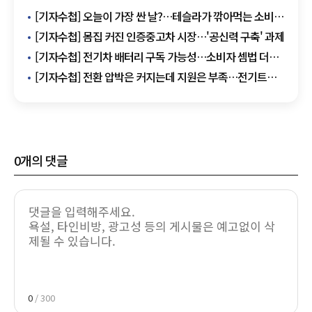
[기자수첩] 오늘이 가장 싼 날?…테슬라가 깎아먹는 소비자
신뢰
[기자수첩] 몸집 커진 인증중고차 시장…'공신력 구축' 과제
[기자수첩] 전기차 배터리 구독 가능성…소비자 셈법 더
복잡해질까
[기자수첩] 전환 압박은 커지는데 지원은 부족…전기트럭
정책 엇박자
0
개의 댓글
0
/ 300