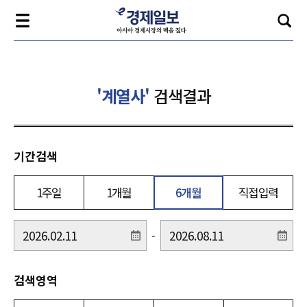
'계열사'
검색결과
기간검색
1주일
1개월
6개월
직접입력
-
검색영역