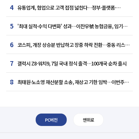
4
유통업계, 협업으로 고객 접점 넓힌다…정부·플랫폼·
인플루언서와 맞손
5
'최대 실적·수익 다변화' 성과…이찬우號 농협금융, 임기
말년 성장 박차
6
코스피, 개장 상승분 반납하고 장중 하락 전환…중동 리스크·
美 경계감
7
갤럭시 Z8·워치9, 7일 국내 정식 출격…100개국 순차 출시
8
최태원·노소영 재산분할 소송, 재상고 기한 임박…이번주
결론 갈림길
PC버전
맨위로