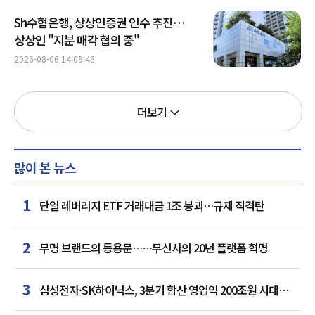
Sh수협은행, 상상인증권 인수 추진…
상상인 "지분 매각 협의 중"
2026-08-06 14:09:48
더보기
많이 본 뉴스
1
단일 레버리지 ETF 거래대금 1조 붕괴…규제 직격탄
2
무명 브랜드의 등용문……무신사의 20년 플랫폼 혁명
3
삼성전자·SK하이닉스, 3분기 합산 영업익 200조원 시대
여나…中 추격은 부담