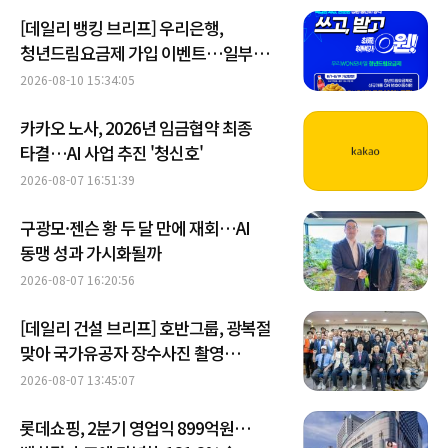
[데일리 뱅킹 브리프] 우리은행,
청년드림요금제 가입 이벤트…일부
요금제 '체감가 0원' 外
2026-08-10 15:34:05
카카오 노사, 2026년 임금협약 최종
타결…AI 사업 추진 '청신호'
2026-08-07 16:51:39
구광모·젠슨 황 두 달 만에 재회…AI
동맹 성과 가시화될까
2026-08-07 16:20:56
[데일리 건설 브리프] 호반그룹, 광복절
맞아 국가유공자 장수사진 촬영
봉사활동 外
2026-08-07 13:45:07
롯데쇼핑, 2분기 영업익 899억원…