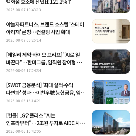
백화점 호조에 전년比 121.2%↑
2026-08-07 10:43:13
야놀자파트너스, 브랜드 호스텔 '스테이
아리재' 론칭…컨설팅 사업 확대
2026-08-07 09:26:14
[데일리 제약·바이오 브리프] "AI로 일
바꾼다"…한미그룹, 임직원 참여형 혁신
프로그램 外
2026-08-06 17:24:34
[SWOT 금융분석] '최대 실적·수익
다변화' 성과…이찬우號 농협금융, 임기
말년 성장 박차
2026-08-06 16:14:21
[컨콜] LG유플러스 "AI는
인프라부터"…2조원 투자로 AIDC 사업
속도
2026-08-06 15:42:05