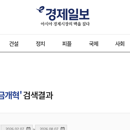
건설
정치
피플
국제
사회
금개혁'
검색결과
~