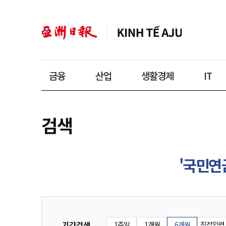
금융
산업
생활경제
IT
검색
'국민연
기간검색
1주일
1개월
6개월
직접입력