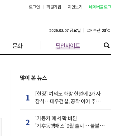
서울 34˚C
로그인
회원가입
지면보기
네이버블로그
부산 28˚C
2026.08.07 금요일
대구 28˚C
문화
딥인사이트
인천 29˚C
광주 28˚C
많이 본 뉴스
대전 30˚C
[현장] 여의도 화랑 현설에 2개사
울산 27˚C
1
참석…대우건설, 공작 이어 추가
거점 확보하나
강릉 27˚C
'기동카'에서 확 바뀐
2
제주 29˚C
'기후동행패스' 9월 출시… 불붙은
카드사 경쟁