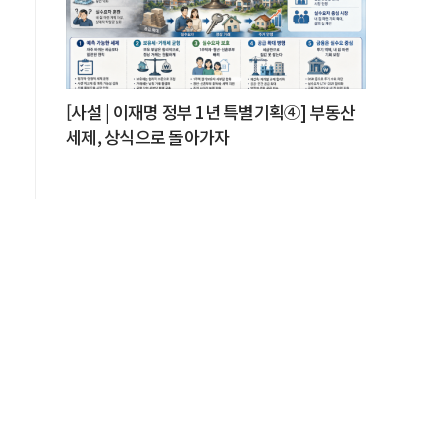
[사설 | 이재명 정부 1년 특별기획④] 부동산
에
세제, 상식으로 돌아가자
이
자
.
로
그