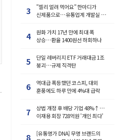
"젤리 얼려 먹어요" 한마디가
3
신제품으로…유통업계 개발실 된
SNS
원화 가치 17년 만에 최대 폭
4
상승…환율 1400원선 하회하나
단일 레버리지 ETF 거래대금 1조
5
붕괴…규제 직격탄
역대급 폭등했던 코스피, 대외
6
훈풍에도 하루 만에 4%대 급락
상법 개정 후 배당 기업 48%↑…
7
이재용 회장 728억원 '개인 최다'
[유통명가 DNA] 무명 브랜드의
8