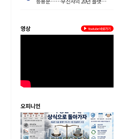
등용문……무신사의 20년 플랫폼
혁명
영상
Youtube 바로가기
를
오피니언
인