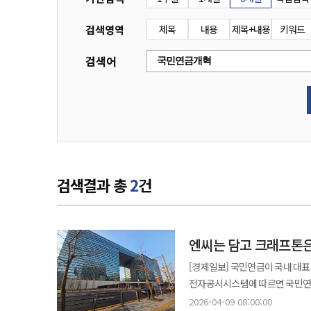
검색영역
제목
내용
제목+내용
키워드
검색어
검색결과 총
2
건
엔씨는 담고 크래프톤은
[경제일보] 국민연금이 국내 대표 게임사
전자공시시스템에 따르면 국민연금
처분했다. 국민 노후 자금을 운
2026-04-09 08:00:00